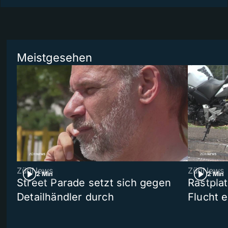
Meistgesehen
ZüriNews
ZüriNews
2 Min
2 Min
Street Parade setzt sich gegen
Rastpla
Detailhändler durch
Flucht e