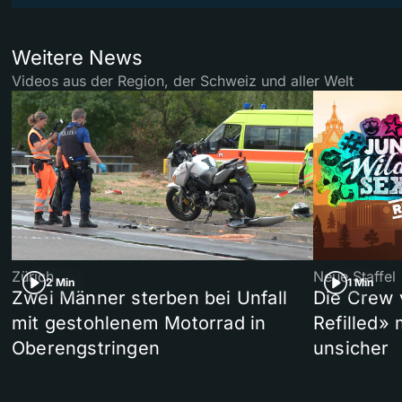
Weitere News
Videos aus der Region, der Schweiz und aller Welt
Zürich
Neue Staffel
2 Min
1 Min
Zwei Männer sterben bei Unfall
Die Crew 
mit gestohlenem Motorrad in
Refilled»
Oberengstringen
unsicher