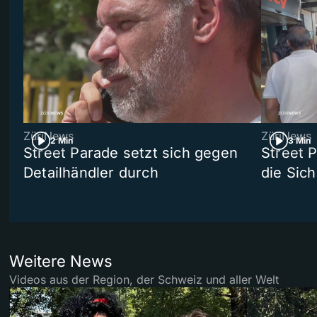
ZüriNews
ZüriNews
2 Min
3 Min
Street Parade setzt sich gegen
Street 
Detailhändler durch
die Sich
Weitere News
Videos aus der Region, der Schweiz und aller Welt