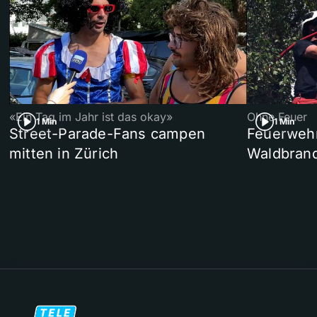
«Ein Tag im Jahr ist das okay»
Ohne Feuer
1 Min
1 Min
Street-Parade-Fans campen
Feuerwehr 
mitten in Zürich
Waldbrand