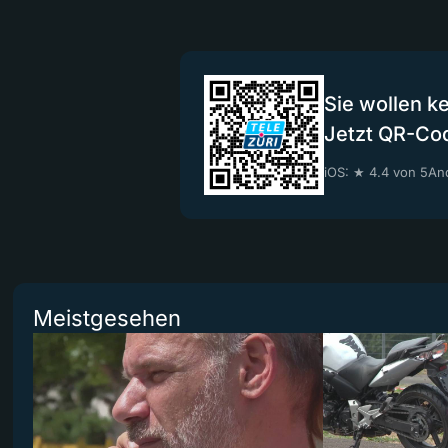
Sie wollen k
Jetzt QR-Co
iOS: ★ 4.4 von 5
And
Meistgesehen