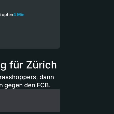
Tropfen
4 Min
g für Zürich
Grasshoppers, dann
en gegen den FCB.