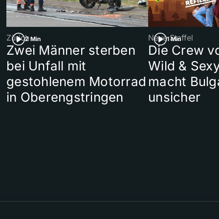
Zürich
Neue Staffel
2 Min
1 Min
Zwei Männer sterben
Die Crew v
bei Unfall mit
Wild & Sexy
gestohlenem Motorrad
macht Bulg
in Oberengstringen
unsicher