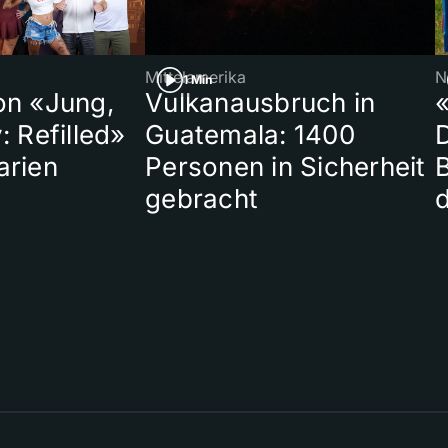
Mittelamerika
N
1 Min
on «Jung,
Vulkanausbruch in
«
: Refilled»
Guatemala: 1400
arien
Personen in Sicherheit
gebracht