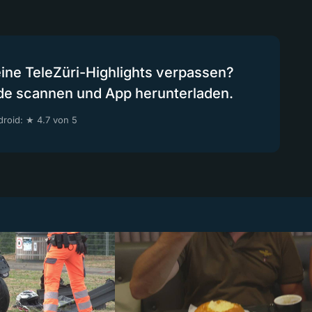
eine TeleZüri-Highlights verpassen?
de scannen und App herunterladen.
roid: ★ 4.7 von 5