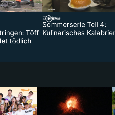
ZüriNews
5 Min
Sommerserie Teil 4:
ringen: Töff-
Kulinarisches Kalabrie
et tödlich