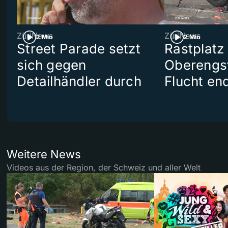
ZüriNews
ZüriNews
2 Min
2 Min
Street Parade setzt
Rastplatz
sich gegen
Oberengst
Detailhändler durch
Flucht end
Weitere News
Videos aus der Region, der Schweiz und aller Welt