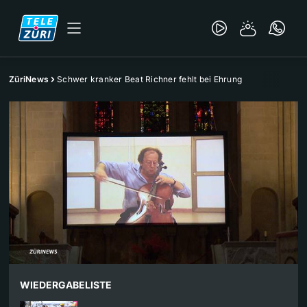
ZüriNews
Schwer kranker Beat Richner fehlt bei Ehrung
WIEDERGABELISTE