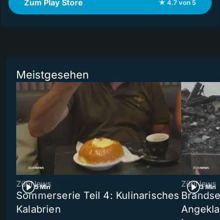
Zum Play Store
★ 4.7 von 5
Meistgesehen
ZüriNews
ZüriNews
5 Min
3 Min
Sommerserie Teil 4: Kulinarisches
Brandse
Kalabrien
Angekla