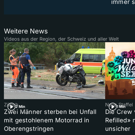
immer s
Weitere News
Videos aus der Region, der Schweiz und aller Welt
Zürich
Neue Staffel
2 Min
1 Min
Zwei Männer sterben bei Unfall
Die Crew 
mit gestohlenem Motorrad in
Refilled»
Oberengstringen
unsicher