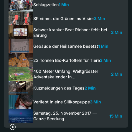
Schlagzeilen
1 Min
SP nimmt die Grünen ins Visier
3 Min
Schwer kranker Beat Richner fehlt bei
2 Min
Ehrung
Gebäude der Heilsarmee besetzt
1 Min
23 Tonnen Bio-Kartoffeln für Tiere
3 Min
400 Meter Umfang: Weltgrösster
2 Min
Adventskalender in…
Kuzmeldungen des Tages
2 Min
Verliebt in eine Silikonpuppe
3 Min
Samstag, 25. November 2017 —
15 Min
Ganze Sendung