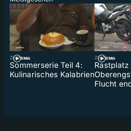
ZüriNews
ZüriNews
5 Min
2 Min
Sommerserie Teil 4:
Rastplatz
Kulinarisches Kalabrien
Oberengst
Flucht end