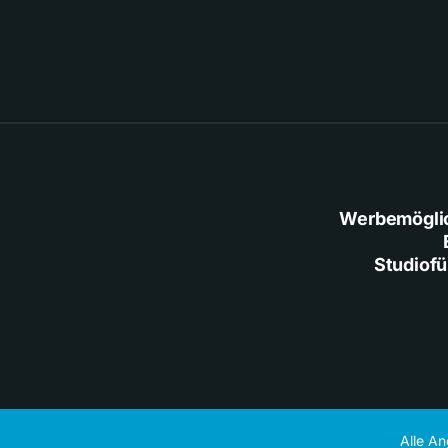
Werbemögli
Studiof
Alle A