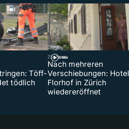
ZüriNews
3 Min
Nach mehreren
ringen: Töff-
Verschiebungen: Hote
et tödlich
Florhof in Zürich
wiedereröffnet