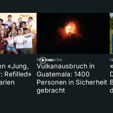
Mittelamerika
N
1 Min
on «Jung,
Vulkanausbruch in
«
: Refilled»
Guatemala: 1400
arien
Personen in Sicherheit
gebracht