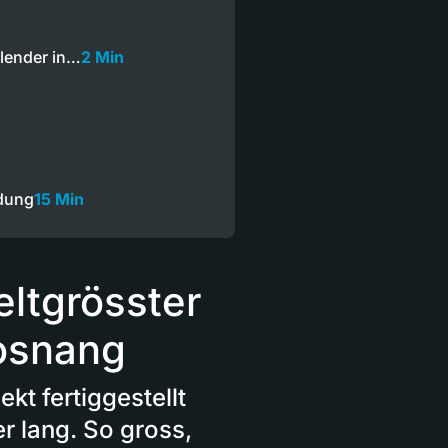
lender in…
2 Min
dung
15 Min
ltgrösster
osnang
kt fertiggestellt
r lang. So gross,