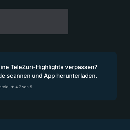
eine TeleZüri-Highlights verpassen?
de scannen und App herunterladen.
roid: ★ 4.7 von 5