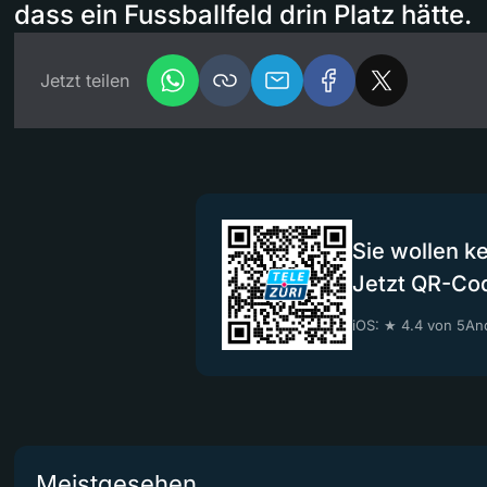
dass ein Fussballfeld drin Platz hätte.
Jetzt teilen
Sie wollen k
Jetzt QR-Co
iOS: ★ 4.4 von 5
And
Meistgesehen