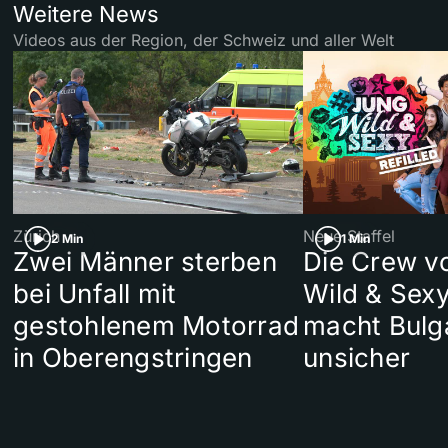
Weitere News
Videos aus der Region, der Schweiz und aller Welt
Zürich
Neue Staffel
2 Min
1 Min
Zwei Männer sterben
Die Crew v
bei Unfall mit
Wild & Sexy
gestohlenem Motorrad
macht Bulg
in Oberengstringen
unsicher