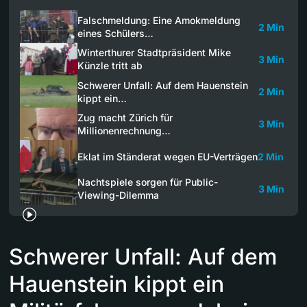
Falschmeldung: Eine Amokmeldung
2 Min
eines Schülers…
Winterthurer Stadtpräsident Mike
3 Min
Künzle tritt ab
Schwerer Unfall: Auf dem Hauenstein
2 Min
kippt ein…
Zug macht Zürich für
3 Min
Millionenrechnung…
Eklat im Ständerat wegen EU-Verträgen
2 Min
Nachtspiele sorgen für Public-
3 Min
Viewing-Dilemma
Schwerer Unfall: Auf dem
Hauenstein kippt ein