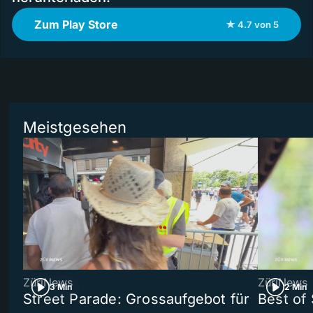
Zum Play Store
★ 4.7 von 5
Meistgesehen
ZüriNews
ZüriNews
3 Min
2 Min
Street Parade: Grossaufgebot für
Best of 