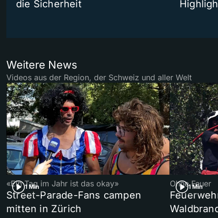
die Sicherheit
Highligh
Weitere News
Videos aus der Region, der Schweiz und aller Welt
«Ein Tag im Jahr ist das okay»
Ohne Feuer
1 Min
1 Min
Street-Parade-Fans campen
Feuerwehr 
mitten in Zürich
Waldbrand