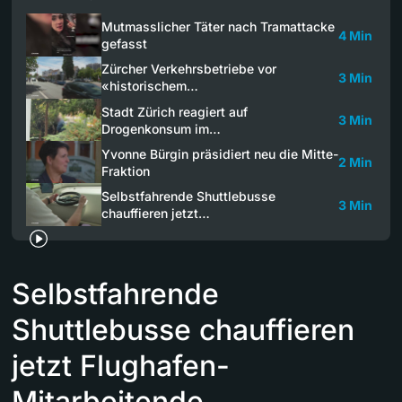
Mutmasslicher Täter nach Tramattacke
4 Min
gefasst
Zürcher Verkehrsbetriebe vor
3 Min
«historischem…
Stadt Zürich reagiert auf
3 Min
Drogenkonsum im…
Yvonne Bürgin präsidiert neu die Mitte-
2 Min
Fraktion
Selbstfahrende Shuttlebusse
3 Min
chauffieren jetzt…
Selbstfahrende
Shuttlebusse chauffieren
jetzt Flughafen-
Mitarbeitende