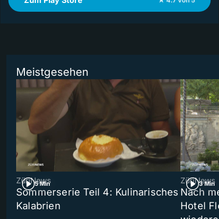
Meistgesehen
ZüriNews
ZüriNews
5 Min
3 Min
Sommerserie Teil 4: Kulinarisches
Nach me
Kalabrien
Hotel Fl