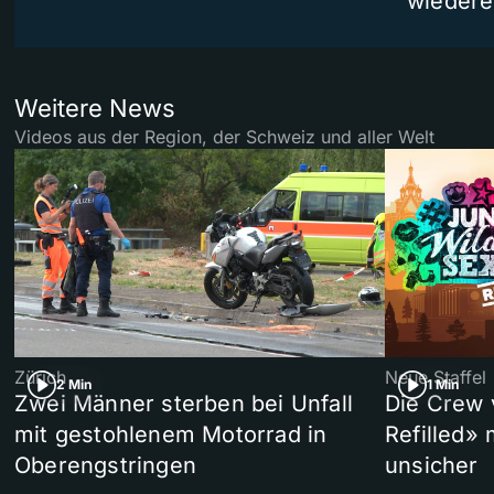
wiedere
Weitere News
Videos aus der Region, der Schweiz und aller Welt
Zürich
Neue Staffel
2 Min
1 Min
Zwei Männer sterben bei Unfall
Die Crew 
mit gestohlenem Motorrad in
Refilled»
Oberengstringen
unsicher