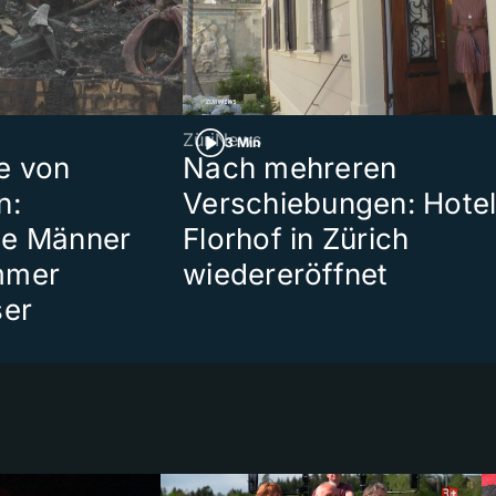
ZüriNews
3 Min
e von
Nach mehreren
n:
Verschiebungen: Hote
te Männer
Florhof in Zürich
mmer
wiedereröffnet
ser