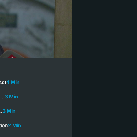
sst
4 Min
m…
3 Min
…
3 Min
tion
2 Min