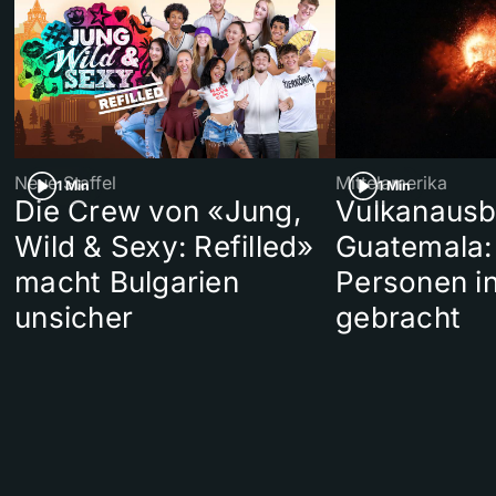
Neue Staffel
Mittelamerika
1 Min
1 Min
Die Crew von «Jung,
Vulkanausb
Wild & Sexy: Refilled»
Guatemala:
macht Bulgarien
Personen in
unsicher
gebracht