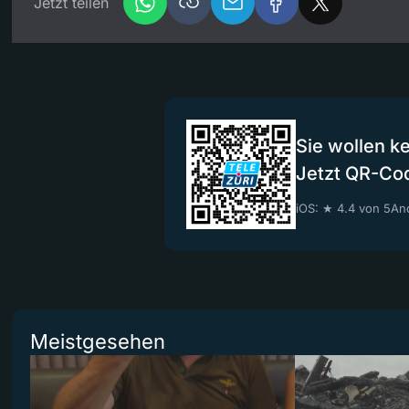
Jetzt teilen
Sie wollen k
Jetzt QR-Co
iOS: ★ 4.4 von 5
And
Meistgesehen