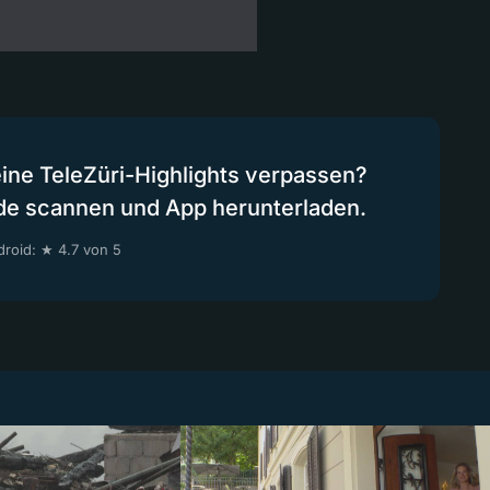
eine TeleZüri-Highlights verpassen?
de scannen und App herunterladen.
roid: ★ 4.7 von 5