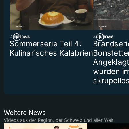
ZüriNews
ZüriNews
5 Min
3 Min
Sommerserie Teil 4:
Brandseri
Kulinarisches Kalabrien
Bonstette
Angeklag
wurden i
skrupello
Weitere News
Videos aus der Region, der Schweiz und aller Welt