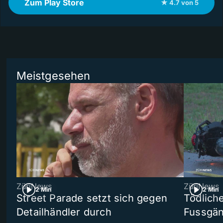
Zum Play Store
★ 4.7 von 5
Meistgesehen
ZüriNews
ZüriNews
2 Min
2 Min
Street Parade setzt sich gegen
Tödlich
Detailhändler durch
Fussgän