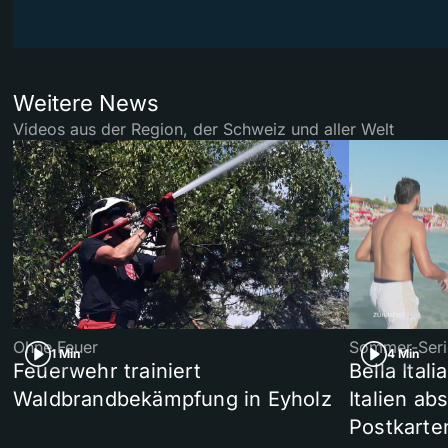
Weitere News
Videos aus der Region, der Schweiz und aller Welt
Ohne Feuer
Sommer-Seri
1 Min
4 Min
Feuerwehr trainiert
Bella Ital
Waldbrandbekämpfung in Eyholz
Italien ab
Postkarte