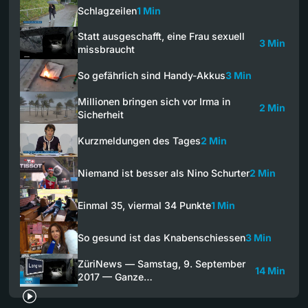
Schlagzeilen
1 Min
Statt ausgeschafft, eine Frau sexuell
3 Min
missbraucht
So gefährlich sind Handy-Akkus
3 Min
Millionen bringen sich vor Irma in
2 Min
Sicherheit
Kurzmeldungen des Tages
2 Min
Niemand ist besser als Nino Schurter
2 Min
Einmal 35, viermal 34 Punkte
1 Min
So gesund ist das Knabenschiessen
3 Min
ZüriNews — Samstag, 9. September
14 Min
2017 — Ganze…