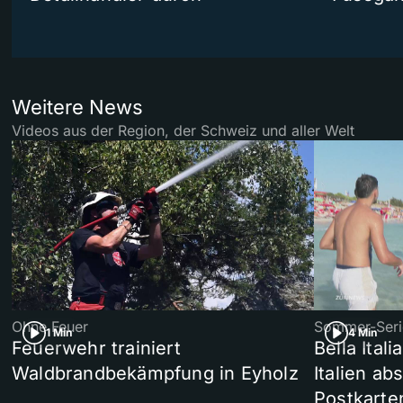
Weitere News
Videos aus der Region, der Schweiz und aller Welt
Ohne Feuer
Sommer-Seri
1 Min
4 Min
Feuerwehr trainiert
Bella Ital
Waldbrandbekämpfung in Eyholz
Italien ab
Postkarte