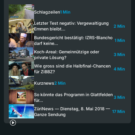
Schlagzeilen
1 Min
Letzter Test negativ: Vergewaltigung
2 Min
Emmen bleibt…
Bundesgericht bestätigt: IZRS-Blancho
1 Min
darf keine…
Koch-Areal: Gemeinnützige oder
3 Min
private Lösung?
Wie gross sind die Halbfinal-Chancen
4 Min
für ZiBBZ?
Kurznews
2 Min
So könnte das Programm in Glattfelden
3 Min
für…
ZüriNews — Dienstag, 8. Mai 2018 —
17 Min
Ganze Sendung