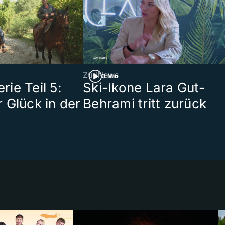
ZüriNews
3 Min
ie Teil 5:
Ski-Ikone Lara Gut-
 Glück in der
Behrami tritt zurück