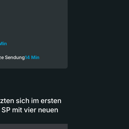
Min
nze Sendung
14 Min
zten sich im ersten
 SP mit vier neuen