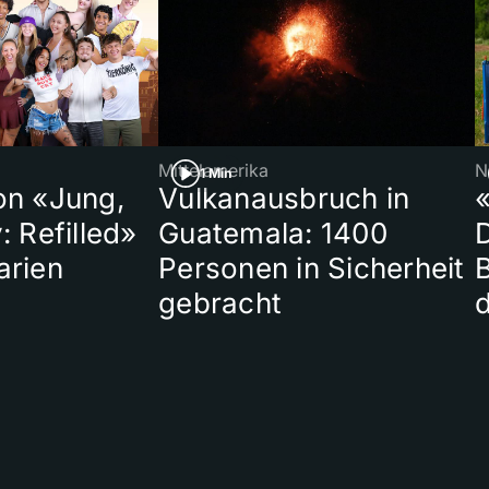
Mittelamerika
N
1 Min
on «Jung,
Vulkanausbruch in
«
: Refilled»
Guatemala: 1400
arien
Personen in Sicherheit
gebracht