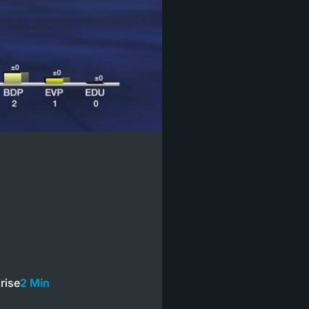
rise
2 Min