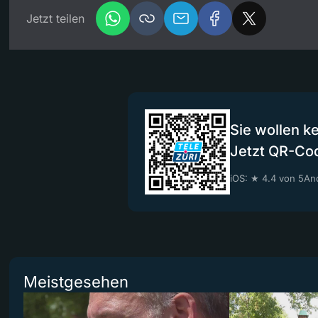
Jetzt teilen
Sie wollen k
Jetzt QR-Co
iOS: ★ 4.4 von 5
And
Meistgesehen