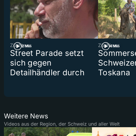
ZüriNews
ZüriNews
2 Min
4 Min
Street Parade setzt
Sommerser
sich gegen
Schweizer
Detailhändler durch
Toskana
Weitere News
Videos aus der Region, der Schweiz und aller Welt