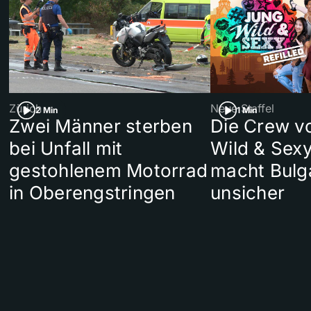
Zürich
Neue Staffel
2 Min
1 Min
Zwei Männer sterben
Die Crew v
bei Unfall mit
Wild & Sexy
gestohlenem Motorrad
macht Bulg
in Oberengstringen
unsicher