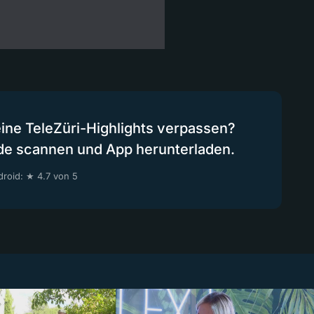
eine TeleZüri-Highlights verpassen?
de scannen und App herunterladen.
roid: ★ 4.7 von 5