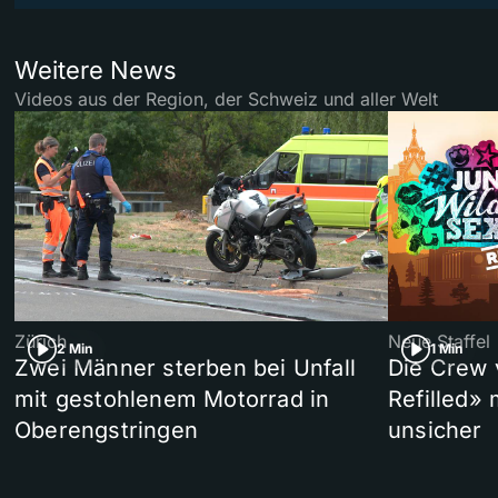
Weitere News
Videos aus der Region, der Schweiz und aller Welt
Zürich
Neue Staffel
2 Min
1 Min
Zwei Männer sterben bei Unfall
Die Crew 
mit gestohlenem Motorrad in
Refilled»
Oberengstringen
unsicher