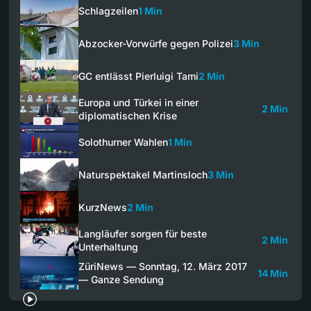
Schlagzeilen
1 Min
Abzocker-Vorwürfe gegen Polizei
3 Min
GC entlässt Pierluigi Tami
2 Min
Europa und Türkei in einer
2 Min
diplomatischen Krise
Solothurner Wahlen
1 Min
Naturspektakel Martinsloch
3 Min
KurzNews
2 Min
Langläufer sorgen für beste
2 Min
Unterhaltung
ZüriNews — Sonntag, 12. März 2017
14 Min
— Ganze Sendung