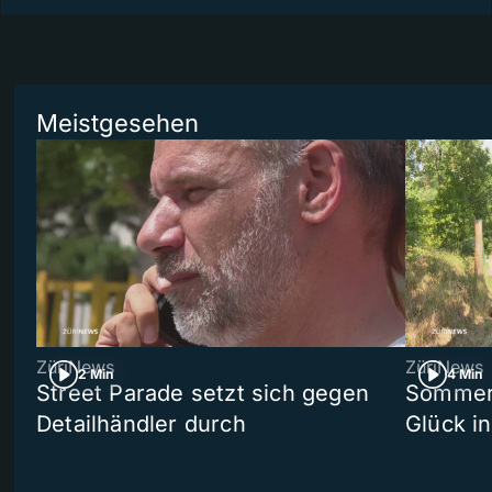
Meistgesehen
ZüriNews
ZüriNews
2 Min
4 Min
Street Parade setzt sich gegen
Sommers
Detailhändler durch
Glück i