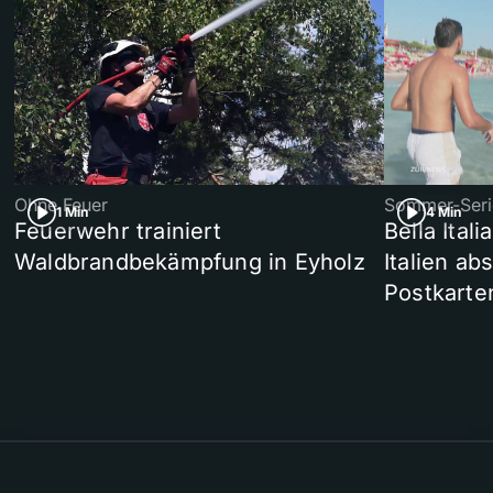
Ohne Feuer
Sommer-Seri
1 Min
4 Min
Feuerwehr trainiert
Bella Ital
Waldbrandbekämpfung in Eyholz
Italien ab
Postkarte