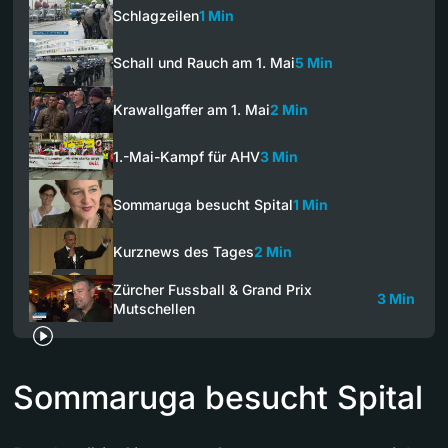
Schlagzeilen
1 Min
Schall und Rauch am 1. Mai
5 Min
Krawallgaffer am 1. Mai
2 Min
1.-Mai-Kampf für AHV
3 Min
Sommaruga besucht Spital
1 Min
Kurznews des Tages
2 Min
Zürcher Fussball & Grand Prix
3 Min
Mutschellen
Sommaruga besucht Spital