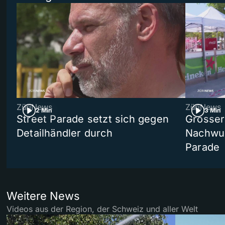
ZüriNews
ZüriNews
2 Min
3 Min
Street Parade setzt sich gegen
Grosser 
Detailhändler durch
Nachwuc
Parade
Weitere News
Videos aus der Region, der Schweiz und aller Welt