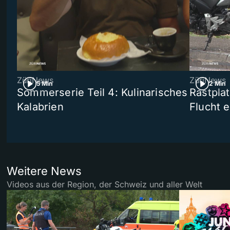
ZüriNews
ZüriNews
5 Min
2 Min
Sommerserie Teil 4: Kulinarisches
Rastpla
Kalabrien
Flucht e
Weitere News
Videos aus der Region, der Schweiz und aller Welt