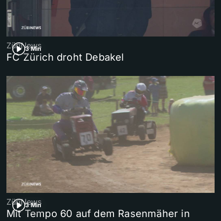
ZüriNews
3 Min
FC Zürich droht Debakel
ZüriNews
3 Min
Mit Tempo 60 auf dem Rasenmäher in