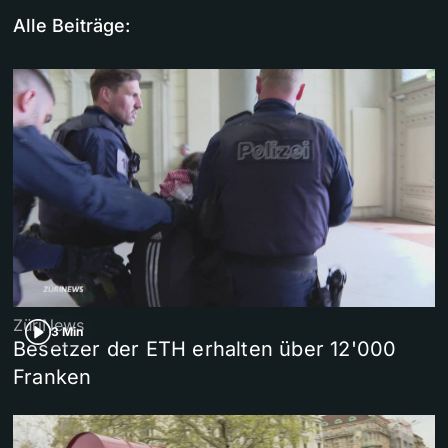
Alle Beiträge:
ZüriNews
3 Min
Besetzer der ETH erhalten über 12'000
Franken