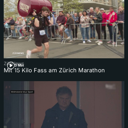
ZüriNews
3 Min
Mit 15 Kilo Fass am Zürich Marathon