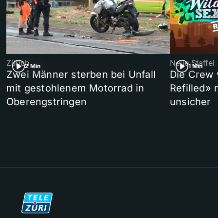
Zürich
Neue Staffel
2 Min
1 Min
Zwei Männer sterben bei Unfall
Die Crew 
mit gestohlenem Motorrad in
Refilled»
Oberengstringen
unsicher