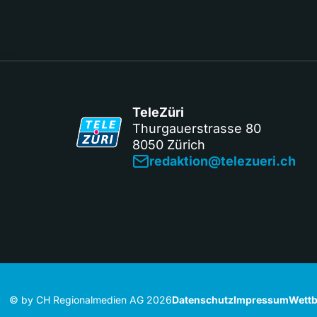
TeleZüri
Thurgauerstrasse 80
8050 Zürich
redaktion@telezueri.ch
© by CH Regionalmedien AG 2026
Datenschutz
Impressum
Wettb