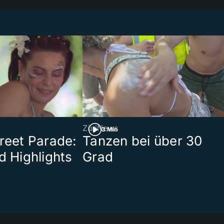
ZüriNews
3 Min
treet Parade:
Tanzen bei über 30
d Highlights
Grad