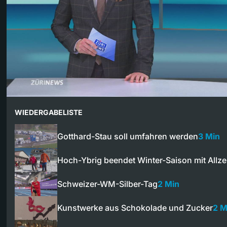
WIEDERGABELISTE
Gotthard-Stau soll umfahren werden
3 Min
Hoch-Ybrig beendet Winter-Saison mit Allze
Schweizer-WM-Silber-Tag
2 Min
Kunstwerke aus Schokolade und Zucker
2 M