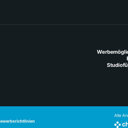
Werbemögli
Studiof
Alle A
ewerbsrichtlinien