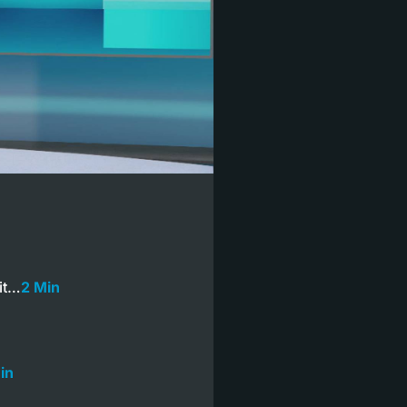
it…
2 Min
in