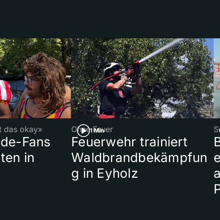
st das okay»
Ohne Feuer
S
1 Min
ade-Fans
Feuerwehr trainiert
B
ten in
Waldbrandbekämpfun
e
g in Eyholz
a