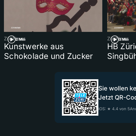
ZüriNews
ZüriNews
2 Min
3 Min
Kunstwerke aus
HB Züri
Schokolade und Zucker
Singbü
Sie wollen k
Jetzt QR-Co
iOS: ★ 4.4 von 5
And