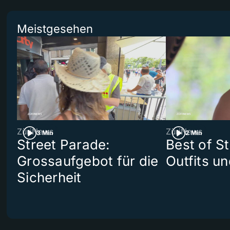
Meistgesehen
ZüriNews
ZüriNews
3 Min
2 Min
Street Parade:
Best of S
Grossaufgebot für die
Outfits un
Sicherheit