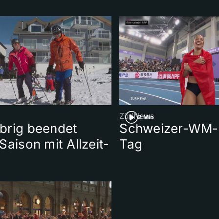
ZüriNews
2 Min
brig beendet
Schweizer-WM-S
Saison mit Allzeit-
Tag