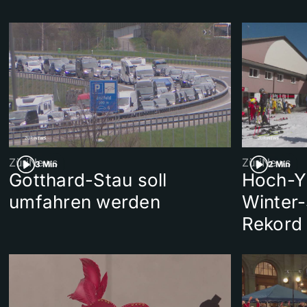
ZüriNews
ZüriNews
3 Min
2 Min
Gotthard-Stau soll
Hoch-Y
umfahren werden
Winter-
Rekord