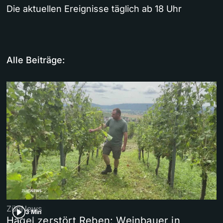
Die aktuellen Ereignisse täglich ab 18 Uhr
Alle Beiträge:
ZüriNews
3 Min
Hagel zerstört Reben: Weinbauer in