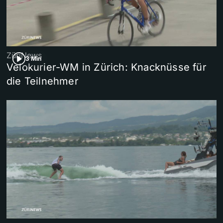
ZüriNews
3 Min
Velokurier-WM in Zürich: Knacknüsse für
die Teilnehmer