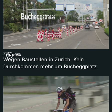
ZüriNews
2 Min
Wegen Baustellen in Zürich: Kein
Durchkommen mehr um Bucheggplatz