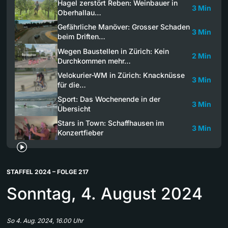
Hagel zerstört Reben: Weinbauer in
3 Min
Oberhallau…
Gefährliche Manöver: Grosser Schaden
3 Min
beim Driften…
Wegen Baustellen in Zürich: Kein
2 Min
Durchkommen mehr…
Velokurier-WM in Zürich: Knacknüsse
3 Min
für die…
Sport: Das Wochenende in der
3 Min
Übersicht
Stars in Town: Schaffhausen im
3 Min
Konzertfieber
STAFFEL 2024 – FOLGE 217
Sonntag, 4. August 2024
So 4. Aug. 2024, 16.00 Uhr