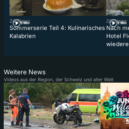
ZüriNews
ZüriNews
5 Min
3 Min
Sommerserie Teil 4: Kulinarisches
Nach me
Kalabrien
Hotel Fl
wiedere
Weitere News
Videos aus der Region, der Schweiz und aller Welt