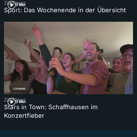
ZüriNews
3 Min
Sport: Das Wochenende in der Übersicht
ZüriNews
3 Min
Stars in Town: Schaffhausen im
Konzertfieber