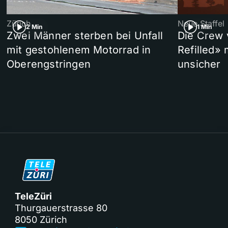
Zürich
Neue Staffel
2 Min
1 Min
Zwei Männer sterben bei Unfall
Die Crew 
mit gestohlenem Motorrad in
Refilled»
Oberengstringen
unsicher
TeleZüri
Thurgauerstrasse 80
8050 Zürich