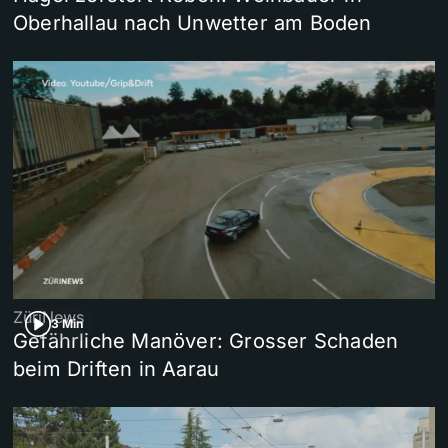
Oberhallau nach Unwetter am Boden
ZüriNews
3 Min
Gefährliche Manöver: Grosser Schaden
beim Driften in Aarau