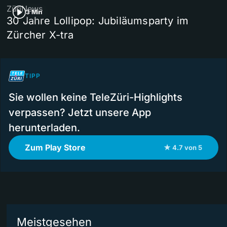
ZüriNews
3 Min
30 Jahre Lollipop: Jubiläumsparty im
Zürcher X-tra
TIPP
Sie wollen keine TeleZüri-Highlights
verpassen? Jetzt unsere App
herunterladen.
Zum Play Store
★ 4.7 von 5
Meistgesehen