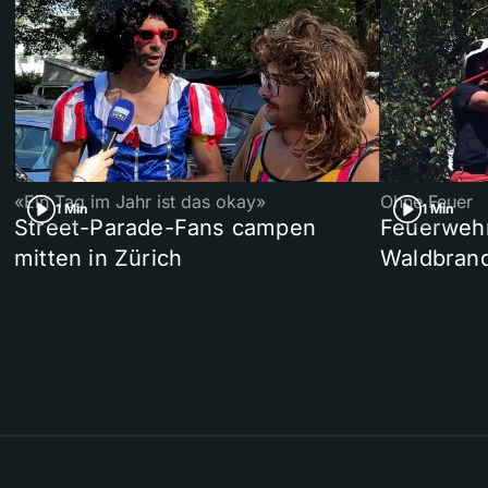
«Ein Tag im Jahr ist das okay»
Ohne Feuer
1 Min
1 Min
Street-Parade-Fans campen
Feuerwehr 
mitten in Zürich
Waldbrand