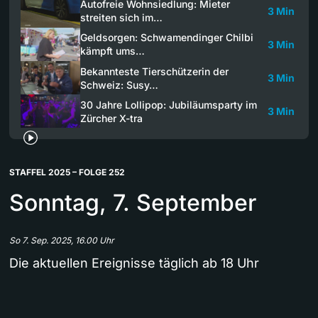
Autofreie Wohnsiedlung: Mieter
3 Min
streiten sich im…
Geldsorgen: Schwamendinger Chilbi
3 Min
kämpft ums…
Bekannteste Tierschützerin der
3 Min
Schweiz: Susy…
30 Jahre Lollipop: Jubiläumsparty im
3 Min
Zürcher X-tra
STAFFEL 2025 – FOLGE 252
Sonntag, 7. September
So 7. Sep. 2025, 16.00 Uhr
Die aktuellen Ereignisse täglich ab 18 Uhr