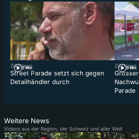
ZüriNews
ZüriNews
2 Min
3 Min
Street Parade setzt sich gegen
Grosser 
Detailhändler durch
Nachwuc
Parade
Weitere News
Videos aus der Region, der Schweiz und aller Welt