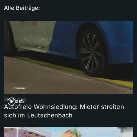
Alle Beiträge:
ZüriNews
3 Min
Autofreie Wohnsiedlung: Mieter streiten
sich im Leutschenbach