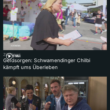
ZüriNews
3 Min
Geldsorgen: Schwamendinger Chilbi
kämpft ums Überleben