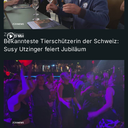
ZüriNews
3 Min
Bekannteste Tierschützerin der Schweiz:
Susy Utzinger feiert Jubiläum