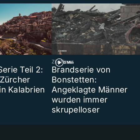
ZüriNews
3 Min
rie Teil 2:
Brandserie von
 Zürcher
Bonstetten:
in Kalabrien
Angeklagte Männer
wurden immer
skrupelloser