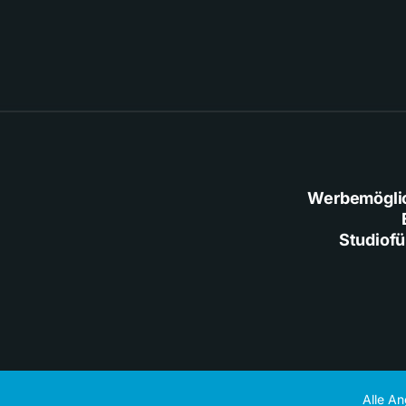
Werbemögli
Studiof
Alle A