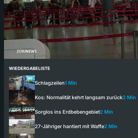
WIEDERGABELISTE
Schlagzeilen
1 Min
Kos: Normalität kehrt langsam zurück
2 Min
Sorglos ins Erdbebengebiet
2 Min
27-Jähriger hantiert mit Waffe
2 Min