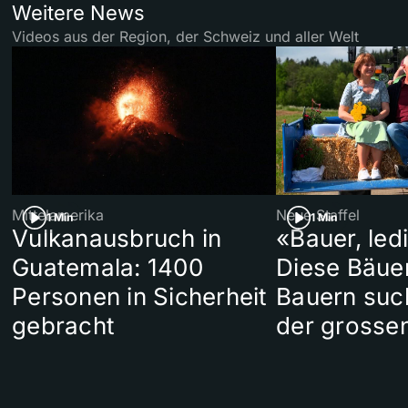
Weitere News
Videos aus der Region, der Schweiz und aller Welt
Mittelamerika
Neue Staffel
1 Min
1 Min
Vulkanausbruch in
«Bauer, led
Guatemala: 1400
Diese Bäue
Personen in Sicherheit
Bauern suc
gebracht
der grosse