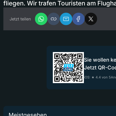
fliegen. Wir trafen Touristen am Flugh
Jetzt teilen
Sie wollen k
Jetzt QR-Co
iOS: ★ 4.4 von 5
And
Meistgesehen