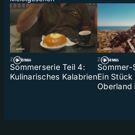
ZüriNews
ZüriNews
5 Min
4 Min
Sommerserie Teil 4:
Sommer-Se
Kulinarisches Kalabrien
Ein Stück
Oberland 