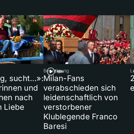
Beerdigung
L
1 Min
ig, sucht…»:
Milan-Fans
rinnen und
verabschieden sich
hen nach
leidenschaftlich von
n Liebe
verstorbener
Klublegende Franco
Baresi