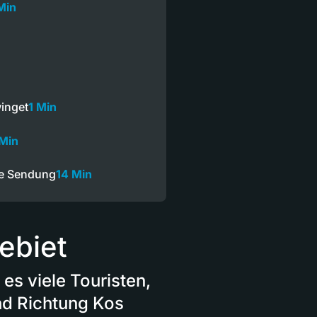
Min
winget
1 Min
 Min
ze Sendung
14 Min
ebiet
es viele Touristen,
und Richtung Kos