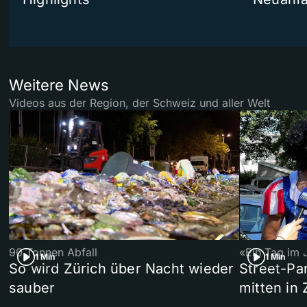
Weitere News
Videos aus der Region, der Schweiz und aller Welt
90 Tonnen Abfall
«Ein Tag im 
1 Min
1 Min
So wird Zürich über Nacht wieder
Street-P
sauber
mitten in 