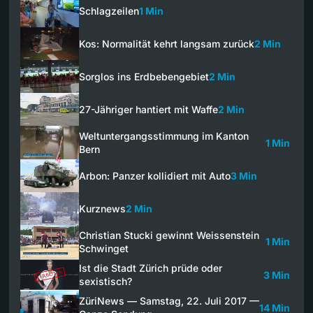
Schlagzeilen
1 Min
Kos: Normalität kehrt langsam zurück
2 Min
Sorglos ins Erdbebengebiet
2 Min
27-Jähriger hantiert mit Waffe
2 Min
Weltuntergangsstimmung im Kanton
1 Min
Bern
Arbon: Panzer kollidiert mit Auto
3 Min
Kurznews
2 Min
Christian Stucki gewinnt Weissenstein
1 Min
Schwinget
Ist die Stadt Zürich prüde oder
3 Min
sexistisch?
ZüriNews — Samstag, 22. Juli 2017 —
14 Min