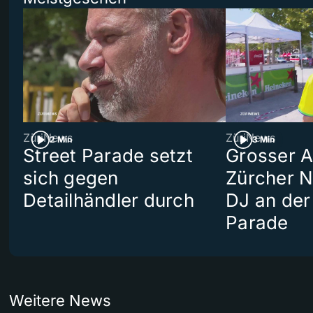
ZüriNews
ZüriNews
2 Min
3 Min
Street Parade setzt
Grosser Au
sich gegen
Zürcher 
Detailhändler durch
DJ an der
Parade
Weitere News