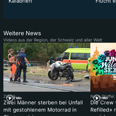
Kalabrien
Flucht e
Weitere News
Videos aus der Region, der Schweiz und aller Welt
Zürich
Neue Staffel
2 Min
1 Min
Zwei Männer sterben bei Unfall
Die Crew 
mit gestohlenem Motorrad in
Refilled»