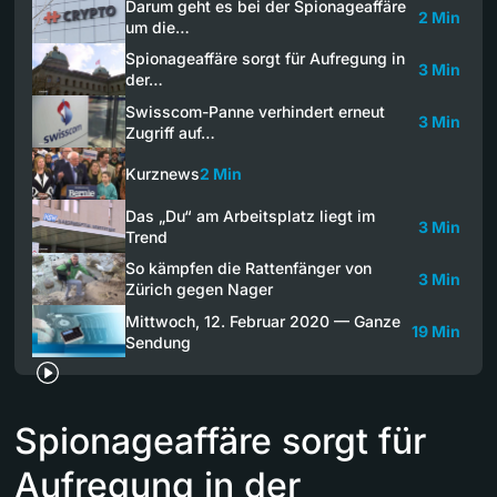
Darum geht es bei der Spionageaffäre
2 Min
um die…
Spionageaffäre sorgt für Aufregung in
3 Min
der…
Swisscom-Panne verhindert erneut
3 Min
Zugriff auf…
Kurznews
2 Min
Das „Du“ am Arbeitsplatz liegt im
3 Min
Trend
So kämpfen die Rattenfänger von
3 Min
Zürich gegen Nager
Mittwoch, 12. Februar 2020 — Ganze
19 Min
Sendung
Spionageaffäre sorgt für
Aufregung in der