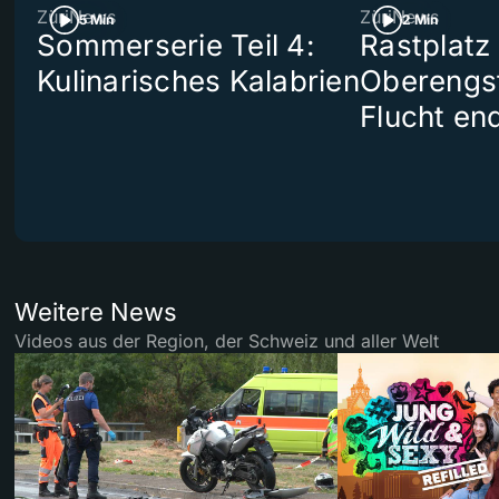
ZüriNews
ZüriNews
5 Min
2 Min
Sommerserie Teil 4:
Rastplatz
Kulinarisches Kalabrien
Oberengst
Flucht end
Weitere News
Videos aus der Region, der Schweiz und aller Welt