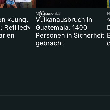
Mittelamerika
N
1 Min
on «Jung,
Vulkanausbruch in
«
: Refilled»
Guatemala: 1400
arien
Personen in Sicherheit
gebracht