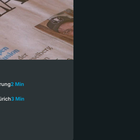
örung
2 Min
ürich
3 Min
n