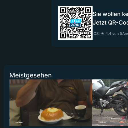
Sie wollen k
Jetzt QR-Co
iOS: ★ 4.4 von 5
And
Meistgesehen