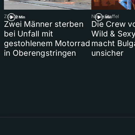
Zürich
Neue Staffel
2 Min
1 Min
Zwei Männer sterben
Die Crew v
bei Unfall mit
Wild & Sexy
gestohlenem Motorrad
macht Bulg
in Oberengstringen
unsicher