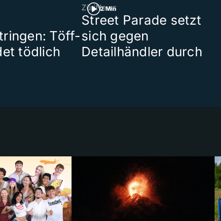
ZüriNews
2 Min
Street Parade setzt
ringen: Töff-
sich gegen
et tödlich
Detailhändler durch