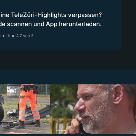
eine TeleZüri-Highlights verpassen?
de scannen und App herunterladen.
roid: ★ 4.7 von 5