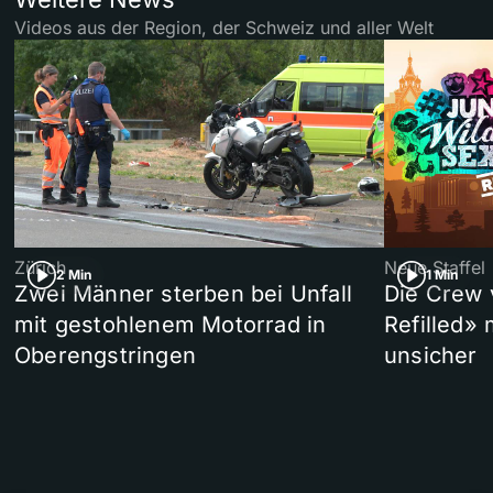
Videos aus der Region, der Schweiz und aller Welt
Zürich
Neue Staffel
2 Min
1 Min
Zwei Männer sterben bei Unfall
Die Crew 
mit gestohlenem Motorrad in
Refilled»
Oberengstringen
unsicher