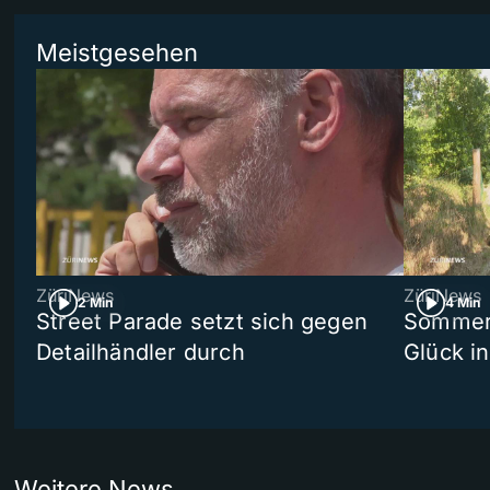
Meistgesehen
ZüriNews
ZüriNews
2 Min
4 Min
Street Parade setzt sich gegen
Sommers
Detailhändler durch
Glück i
Weitere News