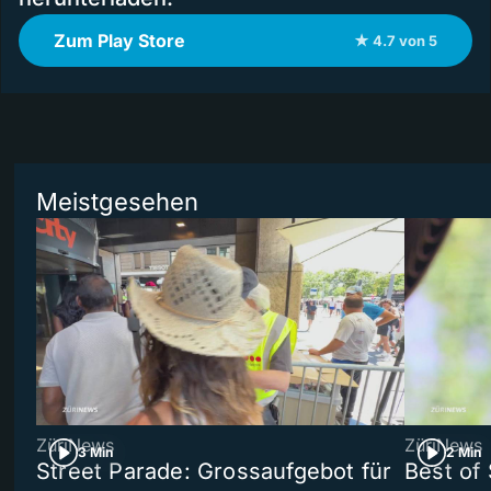
Zum Play Store
★ 4.7 von 5
Meistgesehen
ZüriNews
ZüriNews
3 Min
2 Min
Street Parade: Grossaufgebot für
Best of 