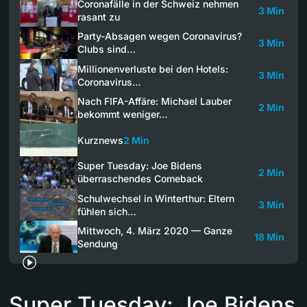
Coronafälle in der Schweiz nehmen
3 Min
rasant zu
Party-Absagen wegen Coronavirus?
3 Min
Clubs sind…
Millionenverluste bei den Hotels:
3 Min
Coronavirus…
Nach FIFA-Affäre: Michael Lauber
2 Min
bekommt weniger…
Kurznews
2 Min
Super Tuesday: Joe Bidens
2 Min
überraschendes Comeback
Schulwechsel in Winterthur: Eltern
3 Min
fühlen sich…
Mittwoch, 4. März 2020 — Ganze
18 Min
Sendung
Super Tuesday: Joe Bidens