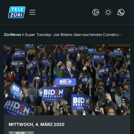
ZüriNews
Super Tuesday: Joe Bidens überraschendes Comeback
MITTWOCH, 4. MÄRZ 2020