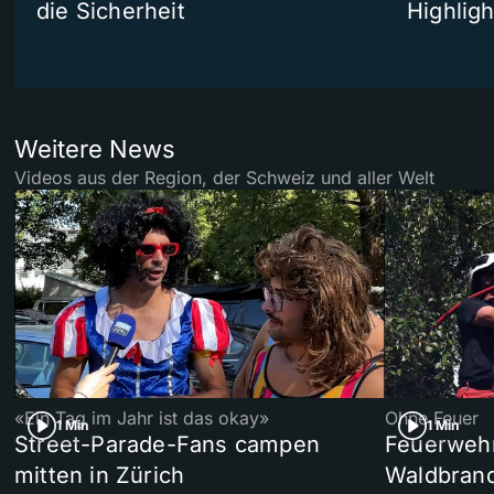
die Sicherheit
Highligh
Weitere News
Videos aus der Region, der Schweiz und aller Welt
«Ein Tag im Jahr ist das okay»
Ohne Feuer
1 Min
1 Min
Street-Parade-Fans campen
Feuerwehr 
mitten in Zürich
Waldbrand