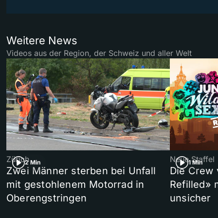
Weitere News
Videos aus der Region, der Schweiz und aller Welt
Zürich
Neue Staffel
2 Min
1 Min
Zwei Männer sterben bei Unfall
Die Crew 
mit gestohlenem Motorrad in
Refilled»
Oberengstringen
unsicher