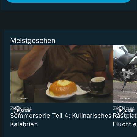
Meistgesehen
ZüriNews
ZüriNews
5 Min
2 Min
Sommerserie Teil 4: Kulinarisches
Rastpla
Kalabrien
Flucht e