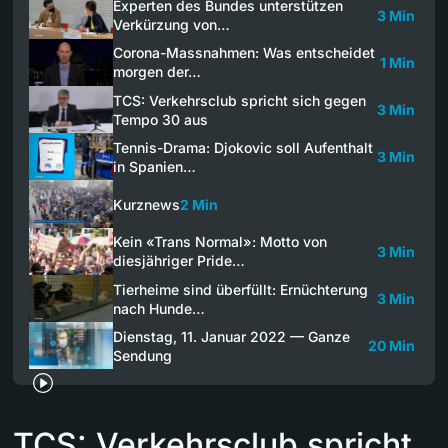
Experten des Bundes unterstützen
3 Min
Verkürzung von…
Corona-Massnahmen: Was entscheidet
1 Min
morgen der…
TCS: Verkehrsclub spricht sich gegen
3 Min
Tempo 30 aus
Tennis-Drama: Djokovic soll Aufenthalt
3 Min
in Spanien…
Kurznews
2 Min
Kein «Trans Normal»: Motto von
3 Min
diesjähriger Pride…
Tierheime sind überfüllt: Ernüchterung
3 Min
nach Hunde…
Dienstag, 11. Januar 2022 — Ganze
20 Min
Sendung
TCS: Verkehrsclub spricht