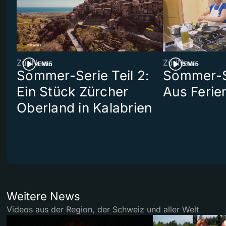
ZüriNews
ZüriNews
4 Min
5 Min
Sommer-Serie Teil 2:
Sommer-Se
Ein Stück Zürcher
Aus Ferie
Oberland in Kalabrien
Weitere News
Videos aus der Region, der Schweiz und aller Welt