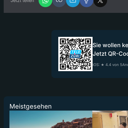
Jetzt teilen
Sie wollen k
Jetzt QR-Co
iOS: ★ 4.4 von 5
And
Meistgesehen