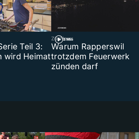
ZüriNews
3 Min
rie Teil 3:
Warum Rapperswil
n wird Heimat
trotzdem Feuerwerk
zünden darf