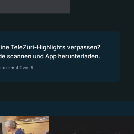
eine TeleZüri-Highlights verpassen?
de scannen und App herunterladen.
roid: ★ 4.7 von 5