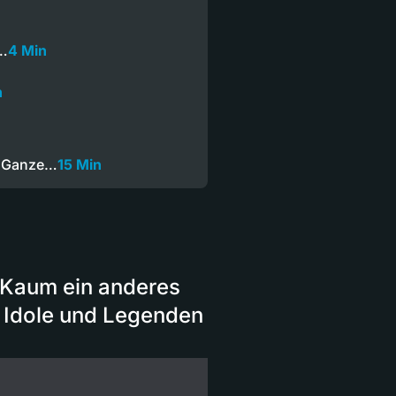
t…
4 Min
n
— Ganze…
15 Min
 Kaum ein anderes
le Idole und Legenden