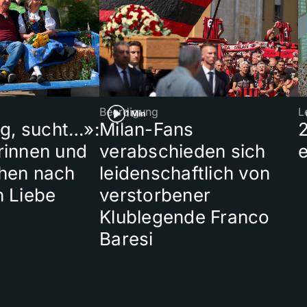
Beerdigung
L
1 Min
ig, sucht…»:
Milan-Fans
rinnen und
verabschieden sich
hen nach
leidenschaftlich von
n Liebe
verstorbener
Klublegende Franco
Baresi