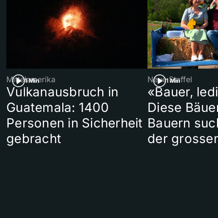
Mittelamerika
Neue Staffel
1 Min
1 Min
Vulkanausbruch in
«Bauer, led
Guatemala: 1400
Diese Bäue
Personen in Sicherheit
Bauern suc
gebracht
der grosse