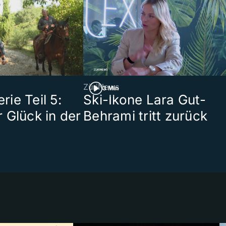
ZüriNews
3 Min
ie Teil 5:
Ski-Ikone Lara Gut-
 Glück in der
Behrami tritt zurück