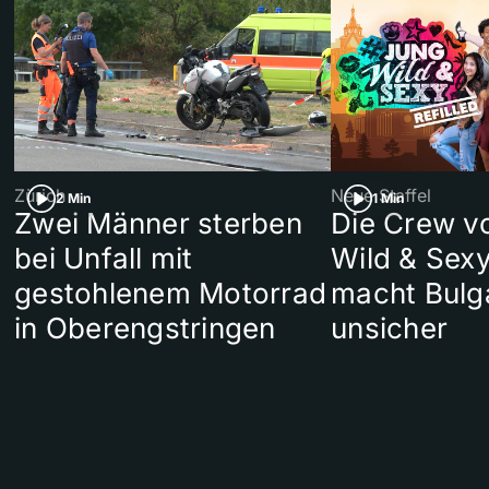
Zürich
Neue Staffel
2 Min
1 Min
Zwei Männer sterben
Die Crew v
bei Unfall mit
Wild & Sexy
gestohlenem Motorrad
macht Bulg
in Oberengstringen
unsicher