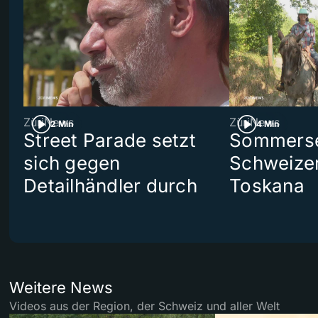
ZüriNews
ZüriNews
2 Min
4 Min
Street Parade setzt
Sommerser
sich gegen
Schweizer
Detailhändler durch
Toskana
Weitere News
Videos aus der Region, der Schweiz und aller Welt