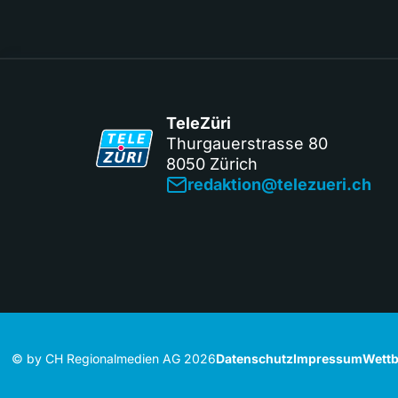
TeleZüri
Thurgauerstrasse 80
8050 Zürich
redaktion@telezueri.ch
© by CH Regionalmedien AG 2026
Datenschutz
Impressum
Wettb