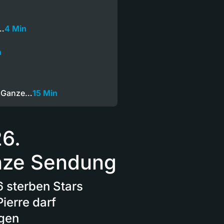
t…
4 Min
n
— Ganze…
15 Min
6.
nze Sendung
 sterben Stars
ierre darf
ngen