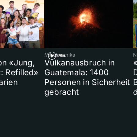
Mittelamerika
N
1 Min
on «Jung,
Vulkanausbruch in
«
: Refilled»
Guatemala: 1400
arien
Personen in Sicherheit
gebracht