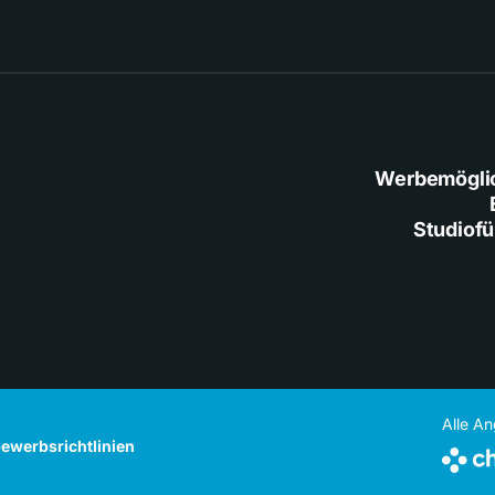
Werbemögli
Studiof
Alle A
ewerbsrichtlinien