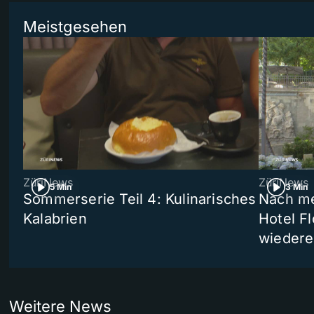
Meistgesehen
ZüriNews
ZüriNews
5 Min
3 Min
Sommerserie Teil 4: Kulinarisches
Nach me
Kalabrien
Hotel Fl
wiedere
Weitere News