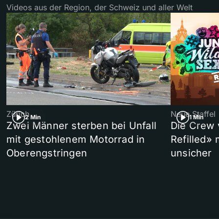
Videos aus der Region, der Schweiz und aller Welt
Zürich
Neue Staffel
2 Min
1 Min
Zwei Männer sterben bei Unfall
Die Crew 
mit gestohlenem Motorrad in
Refilled»
Oberengstringen
unsicher