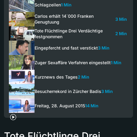
Schlagzeilen
1 Min
Carlos erhält 14`000 Franken
3 Min
Genugtuung
Tote Flüchtlinge Drei Verdächtige
2 Min
festgnommen
Eingepfercht und fast verstickt
3 Min
Zuger Sexaffäre Verfahren eingestellt
1 Min
Kurznews des Tages
2 Min
Besucherrekord in Zürcher Badis
3 Min
Freitag, 28. August 2015
14 Min
Tote Flüchtlinge Drei