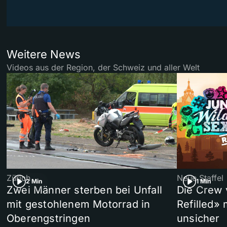
Weitere News
Videos aus der Region, der Schweiz und aller Welt
Zürich
Neue Staffel
2 Min
1 Min
Zwei Männer sterben bei Unfall
Die Crew 
mit gestohlenem Motorrad in
Refilled»
Oberengstringen
unsicher