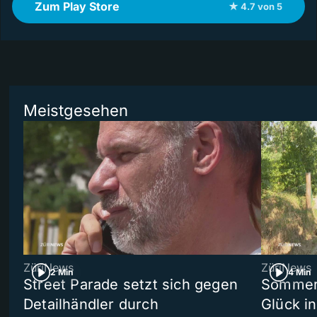
Zum Play Store
★ 4.7 von 5
Meistgesehen
ZüriNews
ZüriNews
2 Min
4 Min
Street Parade setzt sich gegen
Sommers
Detailhändler durch
Glück i