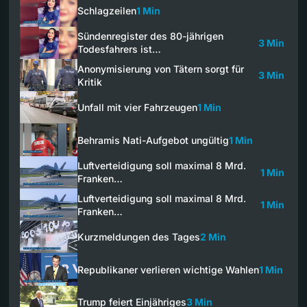
Schlagzeilen
1 Min
Sündenregister des 80-jährigen
3 Min
Todesfahrers ist…
Anonymisierung von Tätern sorgt für
3 Min
Kritik
Unfall mit vier Fahrzeugen
1 Min
Behramis Nati-Aufgebot ungültig
1 Min
Luftverteidigung soll maximal 8 Mrd.
1 Min
Franken…
Luftverteidigung soll maximal 8 Mrd.
1 Min
Franken…
Kurzmeldungen des Tages
2 Min
Republikaner verlieren wichtige Wahlen
1 Min
Trump feiert Einjähriges
3 Min