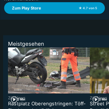
Zum Play Store
★ 4.7 von 5
Meistgesehen
ZüriNews
ZüriNews
2 Min
2 Min
Rastplatz Oberengstringen: Töff-
Street 