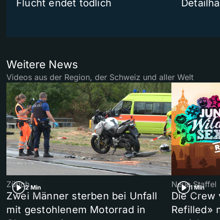
Flucht endet tödlich
Detailh
Weitere News
Videos aus der Region, der Schweiz und aller Welt
Zürich
Neue Staffel
2 Min
1 Min
Zwei Männer sterben bei Unfall
Die Crew 
mit gestohlenem Motorrad in
Refilled»