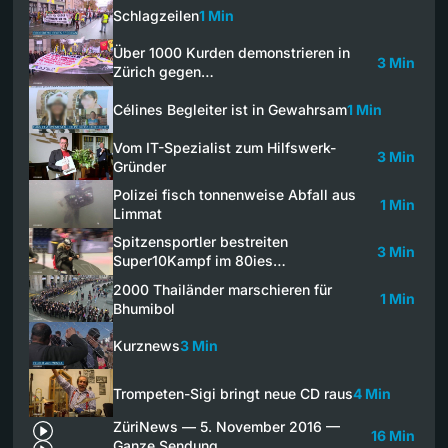
Schlagzeilen
1 Min
Über 1000 Kurden demonstrieren in
3 Min
Zürich gegen…
Célines Begleiter ist in Gewahrsam
1 Min
Vom IT-Spezialist zum Hilfswerk-
3 Min
Gründer
Polizei fisch tonnenweise Abfall aus
1 Min
Limmat
Spitzensportler bestreiten
3 Min
Super10Kampf im 80ies…
2000 Thailänder marschieren für
1 Min
Bhumibol
Kurznews
3 Min
Trompeten-Sigi bringt neue CD raus
4 Min
ZüriNews — 5. November 2016 —
16 Min
Ganze Sendung