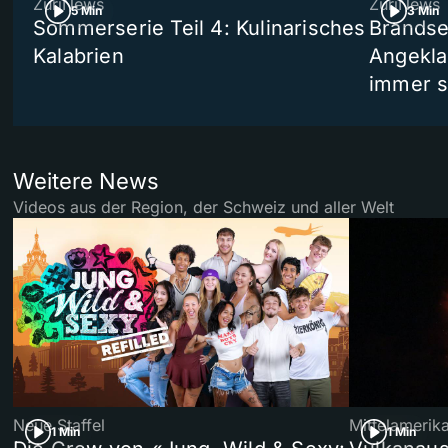
ZüriNews
ZüriNews
5 Min
3 Min
Sommerserie Teil 4: Kulinarisches
Brandse
Kalabrien
Angekla
immer s
Weitere News
Videos aus der Region, der Schweiz und aller Welt
Neue Staffel
Mittelamerik
1 Min
1 Min