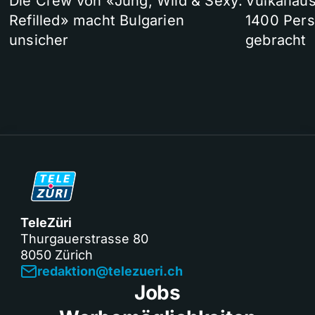
Die Crew von «Jung, Wild & Sexy:
Vulkanaus
Refilled» macht Bulgarien
1400 Pers
unsicher
gebracht
TeleZüri
Thurgauerstrasse 80
8050 Zürich
redaktion@telezueri.ch
Jobs