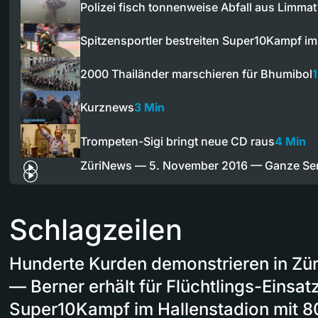
Polizei fisch tonnenweise Abfall aus Limmat
Spitzensportler bestreiten Super10Kampf i
2000 Thailänder marschieren für Bhumibol
1
Kurznews
3 Min
Trompeten-Sigi bringt neue CD raus
4 Min
ZüriNews — 5. November 2016 — Ganze S
Schlagzeilen
Hunderte Kurden demonstrieren in Zü
— Berner erhält für Flüchtlings-Einsa
Super10Kampf im Hallenstadion mit 8