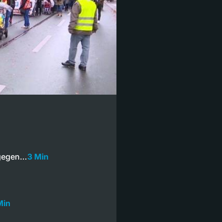
 gegen…
3 Min
Min