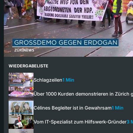
WIEDERGABELISTE
Schlagzeilen
1 Min
Über 1000 Kurden demonstrieren in Zürich
Célines Begleiter ist in Gewahrsam
1 Min
Vom IT-Spezialist zum Hilfswerk-Gründer
3 