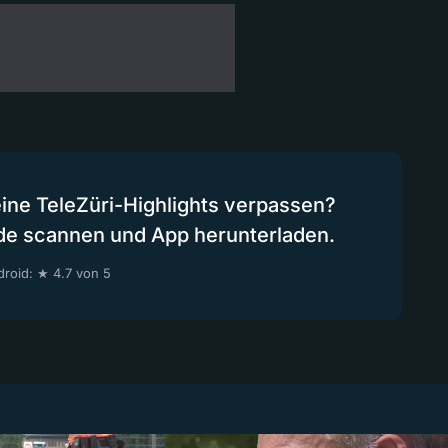
eine TeleZüri-Highlights verpassen?
de scannen und App herunterladen.
roid: ★ 4.7 von 5