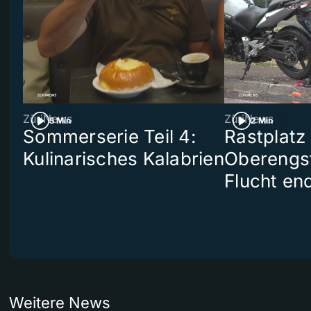
ZüriNews
ZüriNews
5 Min
2 Min
Sommerserie Teil 4:
Rastplatz
Kulinarisches Kalabrien
Oberengst
Flucht end
Weitere News