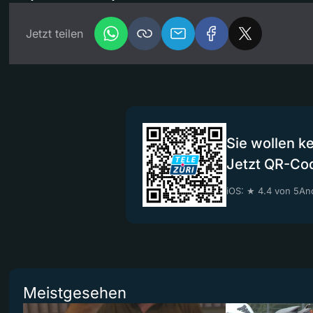
Jetzt teilen
Sie wollen k
Jetzt QR-Co
iOS: ★ 4.4 von 5
And
Meistgesehen