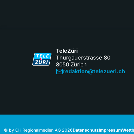
TeleZüri
Thurgauerstrasse 80
8050 Zürich
redaktion@telezueri.ch
© by CH Regionalmedien AG 2026
Datenschutz
Impressum
Wettb