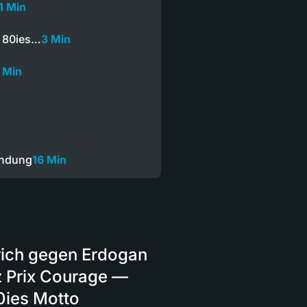
1 Min
m 80ies…
3 Min
 Min
endung
16 Min
rich gegen Erdogan
tz Prix Courage —
0ies Motto