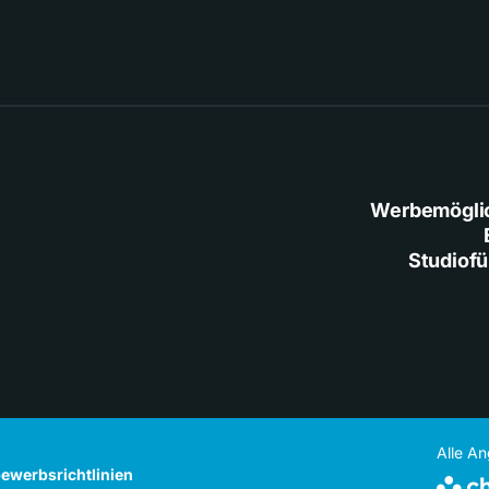
Werbemögli
Studiof
Alle A
ewerbsrichtlinien