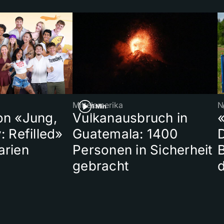
Mittelamerika
N
1 Min
on «Jung,
Vulkanausbruch in
«
: Refilled»
Guatemala: 1400
arien
Personen in Sicherheit
gebracht