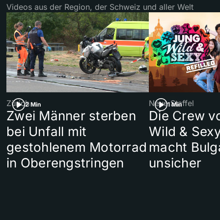
Videos aus der Region, der Schweiz und aller Welt
Zürich
Neue Staffel
2 Min
1 Min
Zwei Männer sterben
Die Crew v
bei Unfall mit
Wild & Sexy
gestohlenem Motorrad
macht Bulg
in Oberengstringen
unsicher