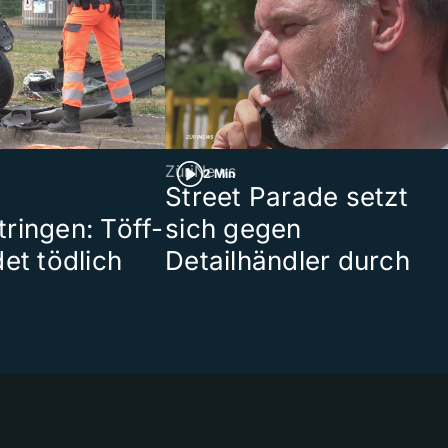
ZüriNews
2 Min
Street Parade setzt
ringen: Töff-
sich gegen
et tödlich
Detailhändler durch