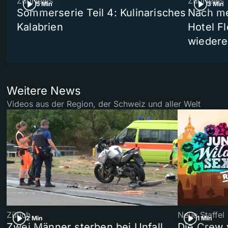
ZüriNews
ZüriNews
5 Min
3 Min
Sommerserie Teil 4: Kulinarisches
Nach me
Kalabrien
Hotel Fl
wiedere
Weitere News
Videos aus der Region, der Schweiz und aller Welt
Zürich
Neue Staffel
2 Min
1 Min
Zwei Männer sterben bei Unfall
Die Crew 