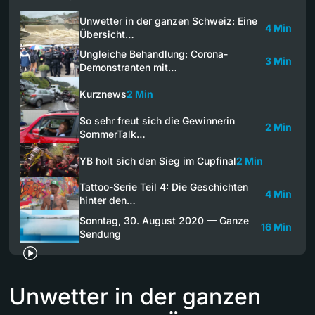
Unwetter in der ganzen Schweiz: Eine
4 Min
Übersicht…
Ungleiche Behandlung: Corona-
3 Min
Demonstranten mit…
Kurznews
2 Min
So sehr freut sich die Gewinnerin
2 Min
SommerTalk…
YB holt sich den Sieg im Cupfinal
2 Min
Tattoo-Serie Teil 4: Die Geschichten
4 Min
hinter den…
Sonntag, 30. August 2020 — Ganze
16 Min
Sendung
Unwetter in der ganzen