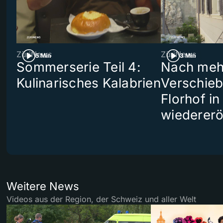
ZüriNews
ZüriNews
5 Min
3 Min
Sommerserie Teil 4:
Nach meh
Kulinarisches Kalabrien
Verschieb
Florhof in
wiedererö
Weitere News
Videos aus der Region, der Schweiz und aller Welt