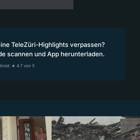
eine TeleZüri-Highlights verpassen?
de scannen und App herunterladen.
roid: ★ 4.7 von 5