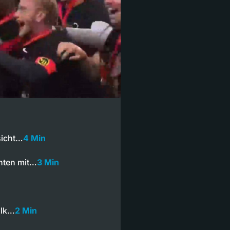
sicht…
4 Min
nten mit…
3 Min
alk…
2 Min