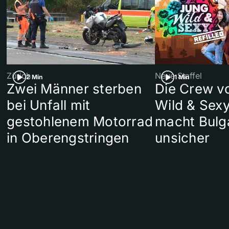
Zürich
Neue Staffel
2 Min
1 Min
Zwei Männer sterben
Die Crew v
bei Unfall mit
Wild & Sexy
gestohlenem Motorrad
macht Bulg
in Oberengstringen
unsicher