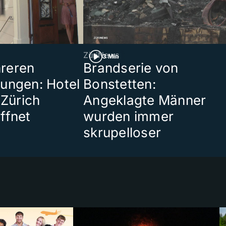
ZüriNews
3 Min
reren
Brandserie von
ungen: Hotel
Bonstetten:
 Zürich
Angeklagte Männer
ffnet
wurden immer
skrupelloser