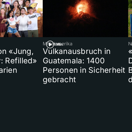
Mittelamerika
N
1 Min
on «Jung,
Vulkanausbruch in
«
: Refilled»
Guatemala: 1400
arien
Personen in Sicherheit
gebracht