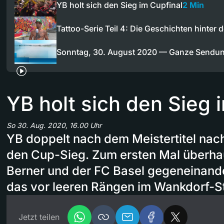
YB holt sich den Sieg im Cupfinal
2 Min
Tattoo-Serie Teil 4: Die Geschichten hinter
Sonntag, 30. August 2020 — Ganze Sendu
YB holt sich den Sieg 
So 30. Aug. 2020, 16.00 Uhr
YB doppelt nach dem Meistertitel nac
den Cup-Sieg. Zum ersten Mal überha
Berner und der FC Basel gegeneinand
das vor leeren Rängen im Wankdorf-S
Jetzt teilen