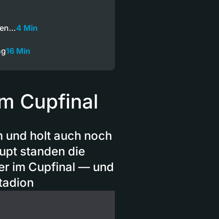
 den…
4 Min
ng
16 Min
im Cupfinal
h und holt auch noch
upt standen die
er im Cupfinal — und
tadion