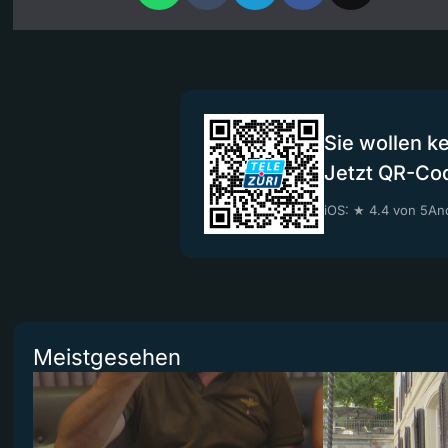
Sie wollen k
Jetzt QR-Co
iOS: ★ 4.4 von 5
And
Meistgesehen