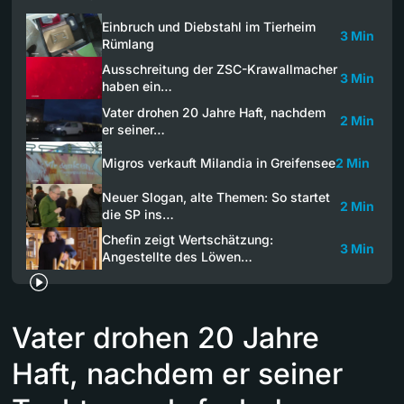
Einbruch und Diebstahl im Tierheim
3 Min
Rümlang
Ausschreitung der ZSC-Krawallmacher
3 Min
haben ein…
Vater drohen 20 Jahre Haft, nachdem
2 Min
er seiner…
Migros verkauft Milandia in Greifensee
2 Min
Neuer Slogan, alte Themen: So startet
2 Min
die SP ins…
Chefin zeigt Wertschätzung:
3 Min
Angestellte des Löwen…
Vater drohen 20 Jahre
Haft, nachdem er seiner