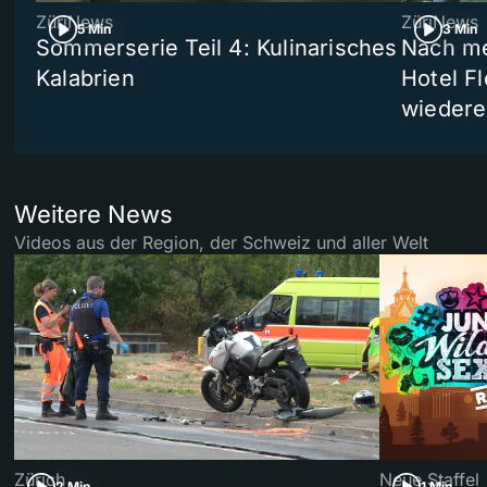
ZüriNews
ZüriNews
5 Min
3 Min
Sommerserie Teil 4: Kulinarisches
Nach me
Kalabrien
Hotel Fl
wiedere
Weitere News
Videos aus der Region, der Schweiz und aller Welt
Zürich
Neue Staffel
2 Min
1 Min