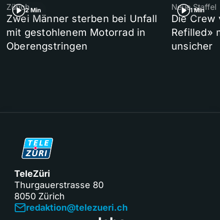
Zürich
Neue Staffel
2 Min
1 Min
Zwei Männer sterben bei Unfall
Die Crew 
mit gestohlenem Motorrad in
Refilled»
Oberengstringen
unsicher
TeleZüri
Thurgauerstrasse 80
8050 Zürich
redaktion@telezueri.ch