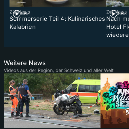
ZüriNews
ZüriNews
5 Min
3 Min
Sommerserie Teil 4: Kulinarisches
Nach me
Kalabrien
Hotel Fl
wiedere
Weitere News
Videos aus der Region, der Schweiz und aller Welt