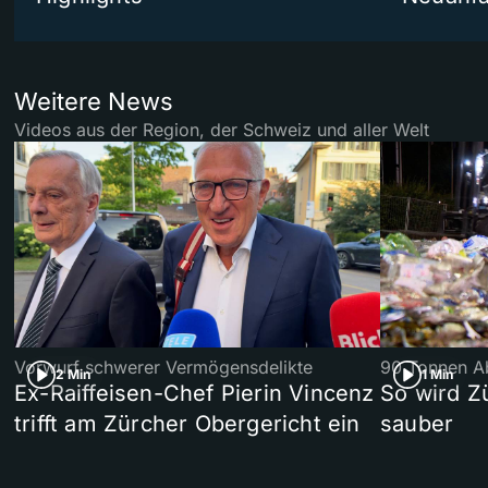
Weitere News
Videos aus der Region, der Schweiz und aller Welt
Vorwurf schwerer Vermögensdelikte
90 Tonnen Ab
2 Min
1 Min
Ex-Raiffeisen-Chef Pierin Vincenz
So wird Z
trifft am Zürcher Obergericht ein
sauber