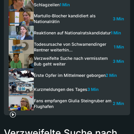
Schlagzeilen
1 Min
Martullo-Blocher kandidiert als
3 Min
Nationalrätin
Reaktionen auf Nationalratskandidatur
1 Min
Todesursache von Schwamendinger
1 Min
Rentner weiterhin…
Verzweifelte Suche nach vermisstem
3 Min
Bub geht weiter
Erste Opfer im Mittelmeer geborgen
2 Min
Kurzmeldungen des Tages
3 Min
Fans empfangen Giulia Steingruber am
2 Min
Flughafen
Verzweifelte Suche nach