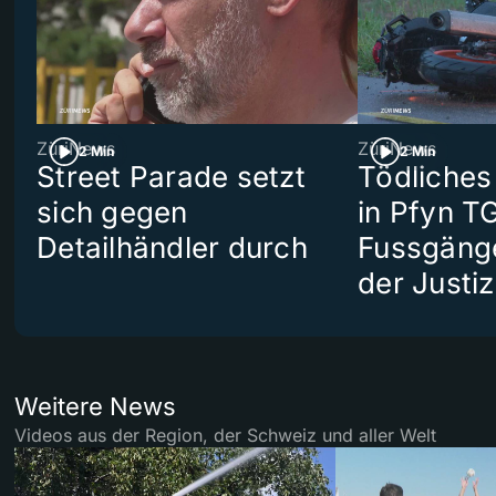
ZüriNews
ZüriNews
2 Min
2 Min
Street Parade setzt
Tödliches
sich gegen
in Pfyn TG
Detailhändler durch
Fussgäng
der Justiz
Weitere News
Videos aus der Region, der Schweiz und aller Welt