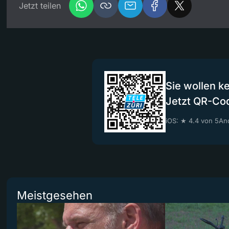
Jetzt teilen
Sie wollen k
Jetzt QR-Co
iOS: ★ 4.4 von 5
And
Meistgesehen