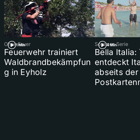
Ohne Feuer
Sommer-Serie
1 Min
4 Min
Feuerwehr trainiert
Bella Italia:
Waldbrandbekämpfun
entdeckt Ita
g in Eyholz
abseits der
Postkarten