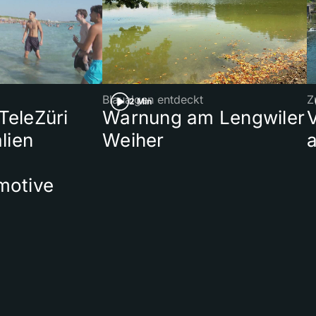
Blaualgen entdeckt
Z
2 Min
 TeleZüri
Warnung am Lengwiler
lien
Weiher
a
motive