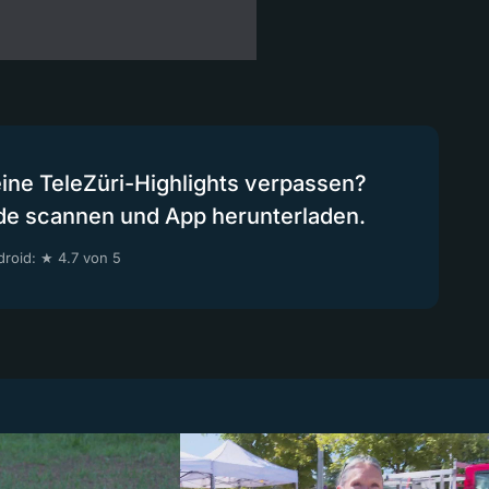
eine TeleZüri-Highlights verpassen?
de scannen und App herunterladen.
roid: ★ 4.7 von 5