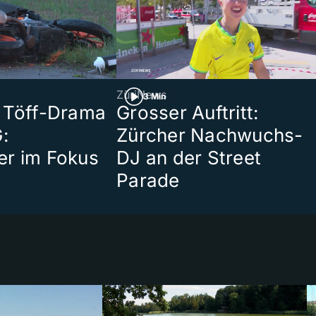
ZüriNews
3 Min
 Töff-Drama
Grosser Auftritt:
:
Zürcher Nachwuchs-
er im Fokus
DJ an der Street
Parade