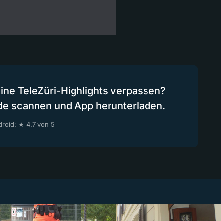
eine TeleZüri-Highlights verpassen?
de scannen und App herunterladen.
roid: ★ 4.7 von 5