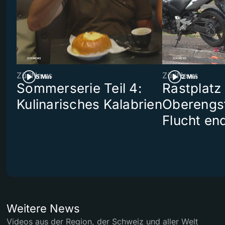
ZüriNews
ZüriNews
5 Min
2 Min
Sommerserie Teil 4:
Rastplatz
Kulinarisches Kalabrien
Oberengst
Flucht end
Weitere News
Videos aus der Region, der Schweiz und aller Welt