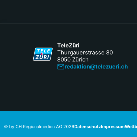
TeleZüri
Thurgauerstrasse 80
8050 Zürich
redaktion@telezueri.ch
© by CH Regionalmedien AG 2026
Datenschutz
Impressum
Wettb