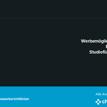
Werbemögli
Studiof
Alle A
ewerbsrichtlinien