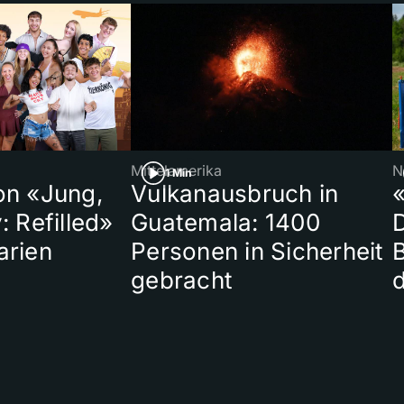
Mittelamerika
N
1 Min
on «Jung,
Vulkanausbruch in
«
: Refilled»
Guatemala: 1400
arien
Personen in Sicherheit
gebracht