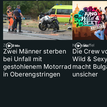
Zürich
Neue Staffel
2 Min
1 Min
Zwei Männer sterben
Die Crew v
bei Unfall mit
Wild & Sexy
gestohlenem Motorrad
macht Bulg
in Oberengstringen
unsicher