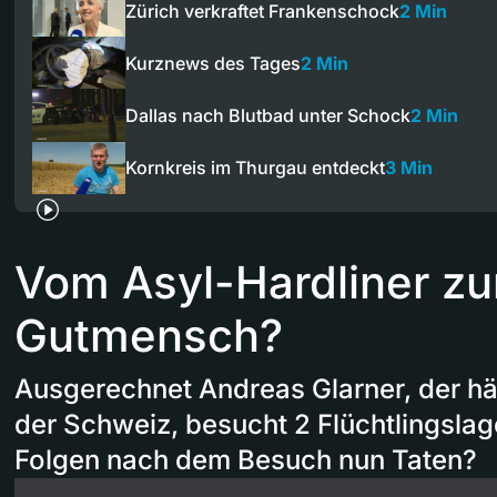
Zürich verkraftet Frankenschock
2 Min
Kurznews des Tages
2 Min
Dallas nach Blutbad unter Schock
2 Min
Kornkreis im Thurgau entdeckt
3 Min
Vom Asyl-Hardliner z
Gutmensch?
Ausgerechnet Andreas Glarner, der här
der Schweiz, besucht 2 Flüchtlingslag
Folgen nach dem Besuch nun Taten?