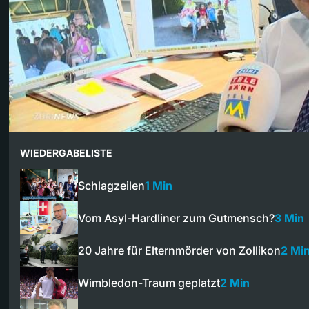
WIEDERGABELISTE
Schlagzeilen
1 Min
Vom Asyl-Hardliner zum Gutmensch?
3 Min
20 Jahre für Elternmörder von Zollikon
2 Mi
Wimbledon-Traum geplatzt
2 Min