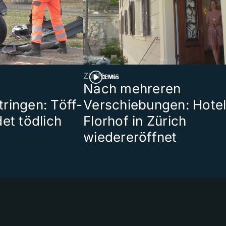
ZüriNews
3 Min
Nach mehreren
ringen: Töff-
Verschiebungen: Hote
et tödlich
Florhof in Zürich
wiedereröffnet