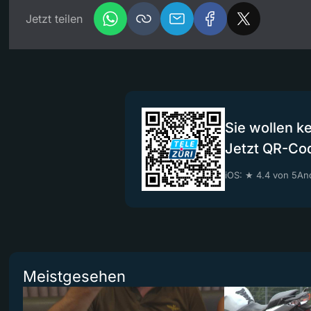
Jetzt teilen
Sie wollen k
Jetzt QR-Co
iOS: ★ 4.4 von 5
And
Meistgesehen