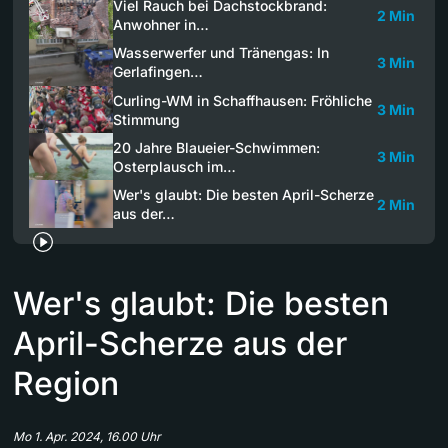
Viel Rauch bei Dachstockbrand:
2 Min
Anwohner in…
Wasserwerfer und Tränengas: In
3 Min
Gerlafingen…
Curling-WM in Schaffhausen: Fröhliche
3 Min
Stimmung
20 Jahre Blaueier-Schwimmen:
3 Min
Osterplausch im…
Wer's glaubt: Die besten April-Scherze
2 Min
aus der…
Wer's glaubt: Die besten
April-Scherze aus der
Region
Mo 1. Apr. 2024, 16.00 Uhr