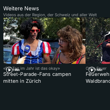
Weitere News
Videos aus der Region, der Schweiz und aller Welt
«Ein Tag im Jahr ist das okay»
Ohne Feuer
1 Min
1 Min
Street-Parade-Fans campen
Feuerwehr 
mitten in Zürich
Waldbrand