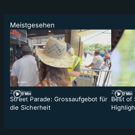
Meistgesehen
ZüriNews
ZüriNews
3 Min
2 Min
Street Parade: Grossaufgebot für
Best of 
die Sicherheit
Highligh