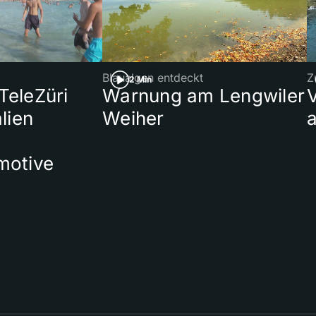
Blaualgen entdeckt
Z
2 Min
 TeleZüri
Warnung am Lengwiler
lien
Weiher
a
motive