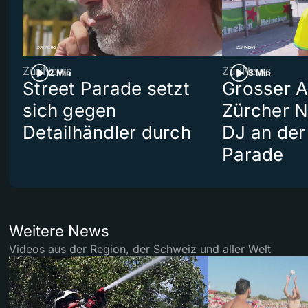
ZüriNews
ZüriNews
2 Min
3 Min
Street Parade setzt
Grosser Au
sich gegen
Zürcher 
Detailhändler durch
DJ an der
Parade
Weitere News
Videos aus der Region, der Schweiz und aller Welt