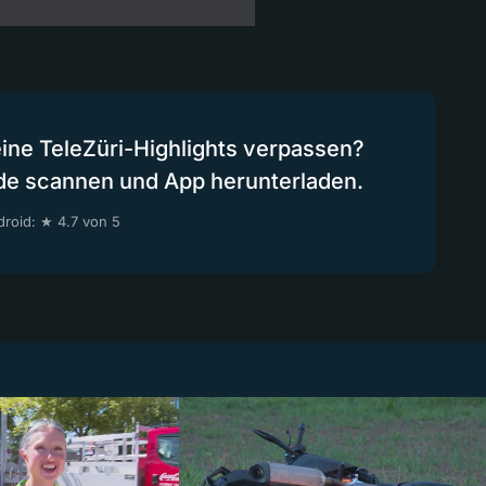
eine TeleZüri-Highlights verpassen?
de scannen und App herunterladen.
roid: ★ 4.7 von 5