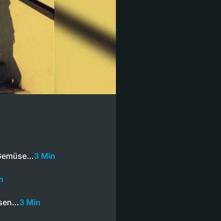
e Gemüse…
3 Min
n
ssen…
3 Min