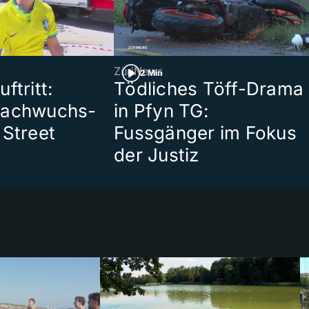
ZüriNews
2 Min
ftritt:
Tödliches Töff-Drama
Nachwuchs-
in Pfyn TG:
 Street
Fussgänger im Fokus
der Justiz