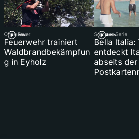
Ohne Feuer
Sommer-Serie
1 Min
4 Min
Feuerwehr trainiert
Bella Italia:
Waldbrandbekämpfun
entdeckt Ita
g in Eyholz
abseits der
Postkarten