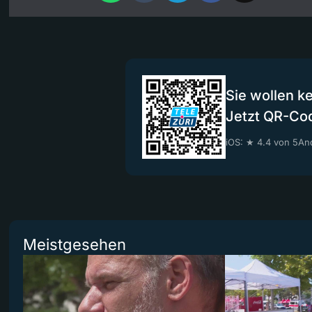
Sie wollen k
Jetzt QR-Co
iOS: ★ 4.4 von 5
And
Meistgesehen