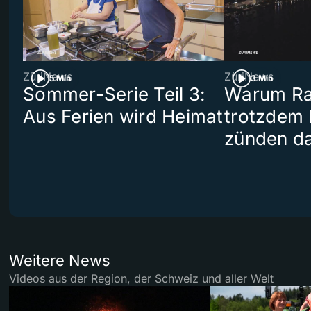
ZüriNews
ZüriNews
5 Min
3 Min
Sommer-Serie Teil 3:
Warum Ra
Aus Ferien wird Heimat
trotzdem
zünden da
Weitere News
Videos aus der Region, der Schweiz und aller Welt