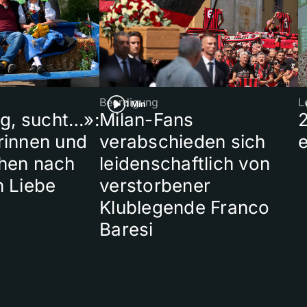
Beerdigung
L
1 Min
ig, sucht…»:
Milan-Fans
rinnen und
verabschieden sich
hen nach
leidenschaftlich von
n Liebe
verstorbener
Klublegende Franco
Baresi