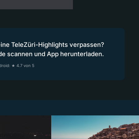
eine TeleZüri-Highlights verpassen?
de scannen und App herunterladen.
roid: ★ 4.7 von 5