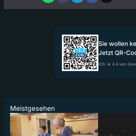
Sie wollen k
Jetzt QR-Co
iOS: ★ 4.4 von 5
And
Meistgesehen