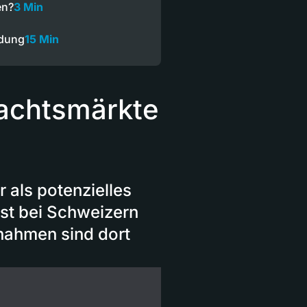
en?
3 Min
ndung
15 Min
nachtsmärkte
 als potenzielles
ist bei Schweizern
nahmen sind dort