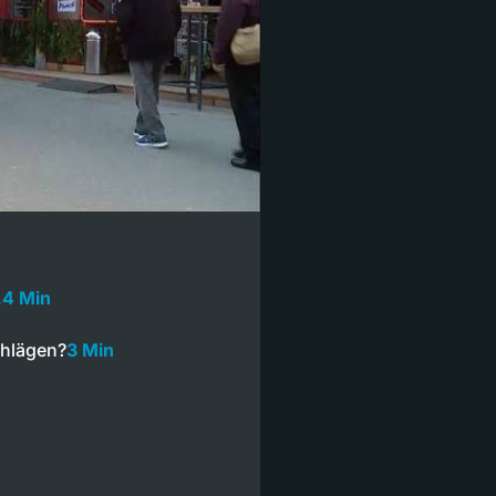
…
4 Min
chlägen?
3 Min