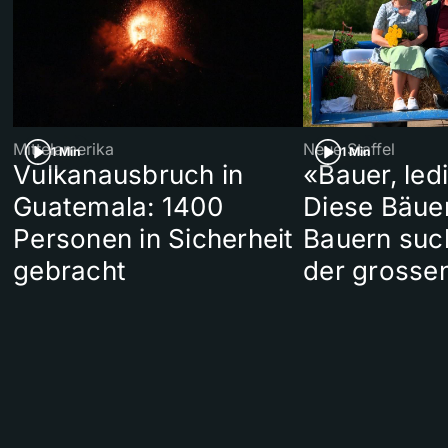
Mittelamerika
Neue Staffel
1 Min
1 Min
Vulkanausbruch in
«Bauer, led
Guatemala: 1400
Diese Bäue
Personen in Sicherheit
Bauern suc
gebracht
der grosse