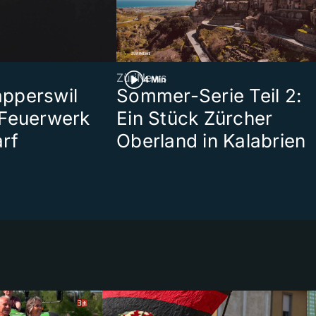
ZüriNews
4 Min
pperswil
Sommer-Serie Teil 2:
 Feuerwerk
Ein Stück Zürcher
rf
Oberland in Kalabrien