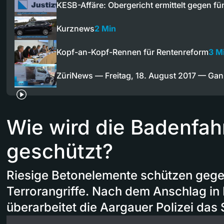
KESB-Affäre: Obergericht ermittelt gegen f
Kurznews
2 Min
Kopf-an-Kopf-Rennen für Rentenreform
3 M
ZüriNews — Freitag, 18. August 2017 — Ga
Wie wird die Badenfahr
geschützt?
Riesige Betonelemente schützen geg
Terrorangriffe. Nach dem Anschlag in
überarbeitet die Aargauer Polizei das