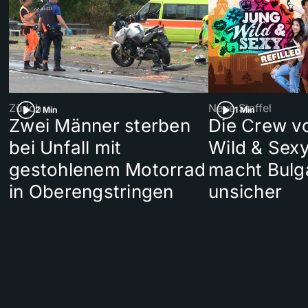
Zürich
Neue Staffel
2 Min
1 Min
Zwei Männer sterben
Die Crew v
bei Unfall mit
Wild & Sexy
gestohlenem Motorrad
macht Bulg
in Oberengstringen
unsicher