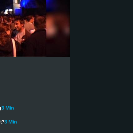
g
3 Min
t?
3 Min