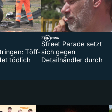
ZüriNews
2 Min
Street Parade setzt
ringen: Töff-
sich gegen
et tödlich
Detailhändler durch