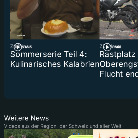
ZüriNews
ZüriNews
5 Min
2 Min
Sommerserie Teil 4:
Rastplatz
Kulinarisches Kalabrien
Oberengst
Flucht end
Weitere News
Videos aus der Region, der Schweiz und aller Welt