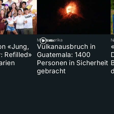
Mittelamerika
N
1 Min
on «Jung,
Vulkanausbruch in
«
: Refilled»
Guatemala: 1400
arien
Personen in Sicherheit
gebracht