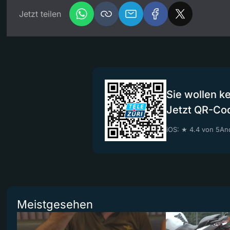
Jetzt teilen
Sie wollen k
Jetzt QR-Co
iOS: ★ 4.4 von 5
And
Meistgesehen