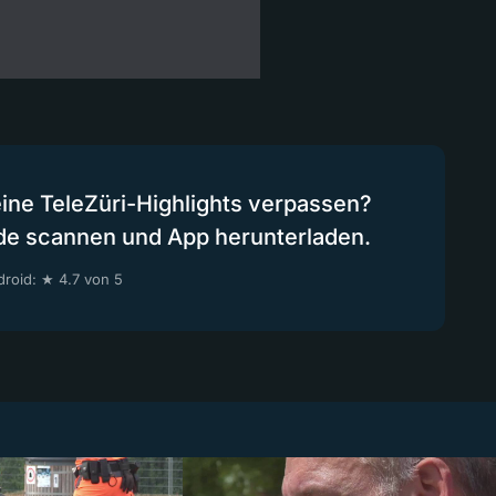
eine TeleZüri-Highlights verpassen?
de scannen und App herunterladen.
roid: ★ 4.7 von 5