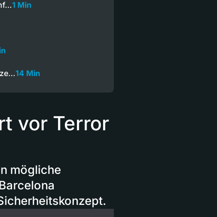
ünf…
1 Min
in
nze…
14 Min
t vor Terror
en mögliche
 Barcelona
 Sicherheitskonzept.