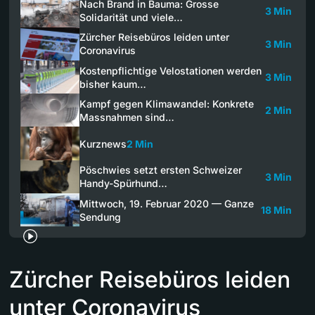
Nach Brand in Bauma: Grosse
3 Min
Solidarität und viele…
Zürcher Reisebüros leiden unter
3 Min
Coronavirus
Kostenpflichtige Velostationen werden
3 Min
bisher kaum…
Kampf gegen Klimawandel: Konkrete
2 Min
Massnahmen sind…
Kurznews
2 Min
Pöschwies setzt ersten Schweizer
3 Min
Handy-Spürhund…
Mittwoch, 19. Februar 2020 — Ganze
18 Min
Sendung
Zürcher Reisebüros leiden
unter Coronavirus