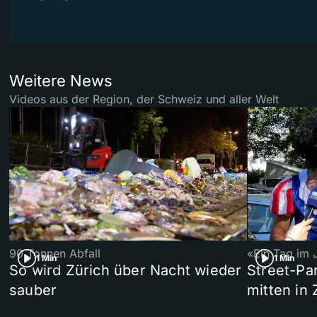
Weitere News
Videos aus der Region, der Schweiz und aller Welt
90 Tonnen Abfall
«Ein Tag im 
1 Min
1 Min
So wird Zürich über Nacht wieder
Street-P
sauber
mitten in 