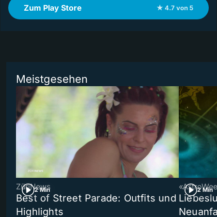
Zum Play Store
★ 4.7 von 5
Meistgesehen
ZüriNews
«AstroWe
2 Min
2 Min
Best of Street Parade: Outfits und
Liebeslu
Highlights
Neuanf