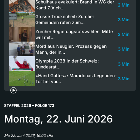
Schulhaus evakuiert: Brand in WC der
2 Min
Kanti Zürich…
Grosse Trockenheit: Zürcher
3 Min
Gemeinden rufen zum…
Zürcher Regierungsratswahlen: Mitte
2 Min
will mit…
Mord aus Neugier: Prozess gegen
3 Min
Mann, der in…
Olympia 2038 in der Schweiz:
3 Min
Bundesrat…
«Hand Gottes»: Maradonas Legenden-
3 Min
Tor fiel vor…
STAFFEL 2026 – FOLGE 173
Montag, 22. Juni 2026
Mo 22. Juni 2026, 16.00 Uhr