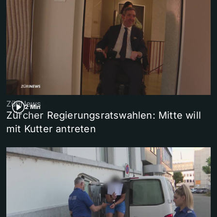
ZüriNews
2 Min
Zürcher Regierungsratswahlen: Mitte will
mit Kutter antreten