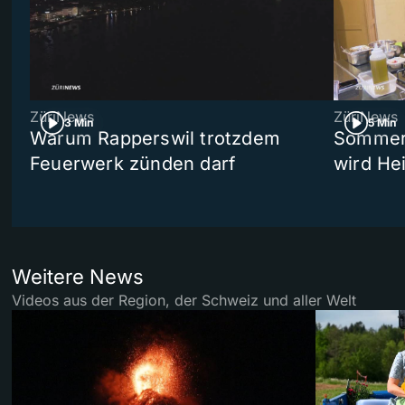
ZüriNews
ZüriNews
3 Min
5 Min
Warum Rapperswil trotzdem
Sommer-
Feuerwerk zünden darf
wird He
Weitere News
Videos aus der Region, der Schweiz und aller Welt