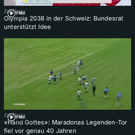
ZüriNews
3 Min
Olympia 2038 in der Schweiz: Bundesrat
unterstützt Idee
ZüriNews
3 Min
«Hand Gottes»: Maradonas Legenden-Tor
fiel vor genau 40 Jahren