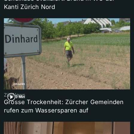
Kanti Zürich Nord
ZüriNews
3 Min
Grosse Trockenheit: Zürcher Gemeinden
rufen zum Wassersparen auf