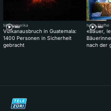
Mittelamerika
Neue Staffel
1 Min
1 Min
Vulkanausbruch in Guatemala:
«Bauer, l
1400 Personen in Sicherheit
Bäuerinne
gebracht
nach der 