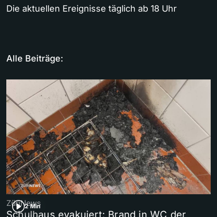
Die aktuellen Ereignisse täglich ab 18 Uhr
Alle Beiträge:
ZüriNews
2 Min
Schulhaus evakuiert: Brand in WC der