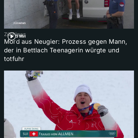
ZüriNews
3 Min
Mord aus Neugier: Prozess gegen Mann,
der in Bettlach Teenagerin würgte und
totfuhr