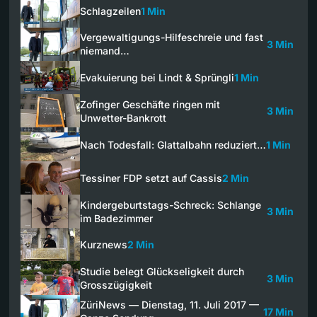
Schlagzeilen
1 Min
Vergewaltigungs-Hilfeschreie und fast
3 Min
niemand…
Evakuierung bei Lindt & Sprüngli
1 Min
Zofinger Geschäfte ringen mit
3 Min
Unwetter-Bankrott
Nach Todesfall: Glattalbahn reduziert…
1 Min
Tessiner FDP setzt auf Cassis
2 Min
Kindergeburtstags-Schreck: Schlange
3 Min
im Badezimmer
Kurznews
2 Min
Studie belegt Glückseligkeit durch
3 Min
Grosszügigkeit
ZüriNews — Dienstag, 11. Juli 2017 —
17 Min