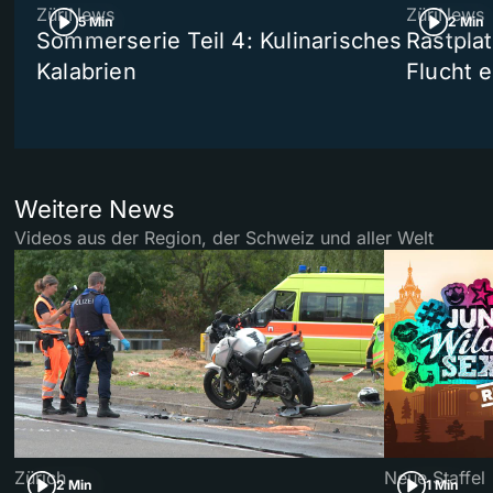
ZüriNews
ZüriNews
5 Min
2 Min
Sommerserie Teil 4: Kulinarisches
Rastpla
Kalabrien
Flucht e
Weitere News
Videos aus der Region, der Schweiz und aller Welt
Zürich
Neue Staffel
2 Min
1 Min