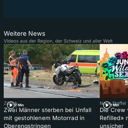
Weitere News
Videos aus der Region, der Schweiz und aller Welt
Zürich
Neue Staffel
2 Min
1 Min
Zwei Männer sterben bei Unfall
Die Crew 
mit gestohlenem Motorrad in
Refilled»
Oberengstringen
unsicher