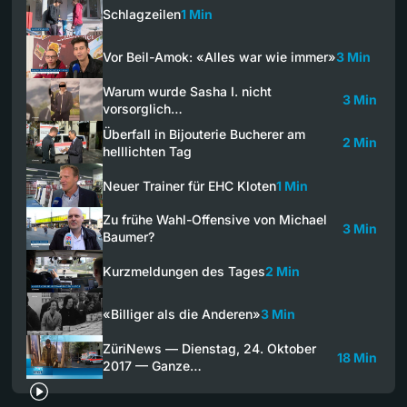
Schlagzeilen
1 Min
Vor Beil-Amok: «Alles war wie immer»
3 Min
Warum wurde Sasha I. nicht
3 Min
vorsorglich…
Überfall in Bijouterie Bucherer am
2 Min
helllichten Tag
Neuer Trainer für EHC Kloten
1 Min
Zu frühe Wahl-Offensive von Michael
3 Min
Baumer?
Kurzmeldungen des Tages
2 Min
«Billiger als die Anderen»
3 Min
ZüriNews — Dienstag, 24. Oktober
18 Min
2017 — Ganze…