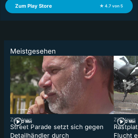
Zum Play Store
★ 4.7 von 5
Meistgesehen
ZüriNews
ZüriNews
2 Min
2 Min
Street Parade setzt sich gegen
Rastpla
Detailhändler durch
Flucht e