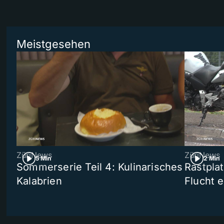
Meistgesehen
ZüriNews
ZüriNews
5 Min
2 Min
Sommerserie Teil 4: Kulinarisches
Rastpla
Kalabrien
Flucht e