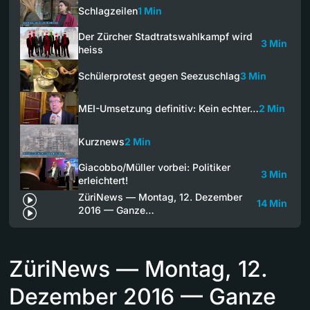
Schlagzeilen
1 Min
Der Zürcher Stadtratswahlkampf wird
3 Min
heiss
Schülerprotest gegen Seezuschlag
3 Min
MEI-Umsetzung definitiv: Kein echter…
2 Min
Kurznews
2 Min
Giacobbo/Müller vorbei: Politiker
3 Min
erleichtert!
ZüriNews — Montag, 12. Dezember
14 Min
2016 — Ganze…
ZüriNews — Montag, 12.
Dezember 2016 — Ganze