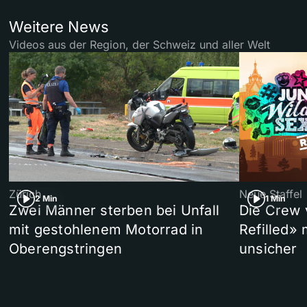
Weitere News
Videos aus der Region, der Schweiz und aller Welt
Zürich
Neue Staffel
2 Min
1 Min
Zwei Männer sterben bei Unfall
Die Crew 
mit gestohlenem Motorrad in
Refilled»
Oberengstringen
unsicher