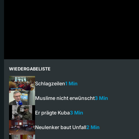
WIEDERGABELISTE
Schlagzeilen
1 Min
Muslime nicht erwünscht
3 Min
Er prägte Kuba
3 Min
Neulenker baut Unfall
2 Min