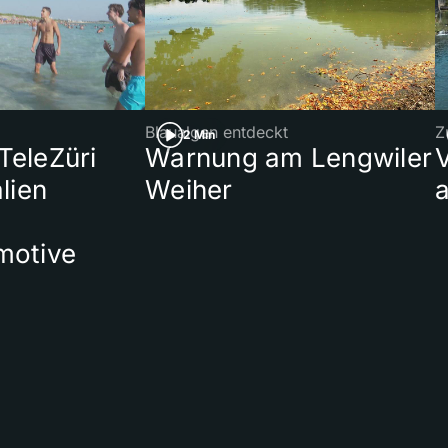
Blaualgen entdeckt
Z
2 Min
 TeleZüri
Warnung am Lengwiler
lien
Weiher
a
motive