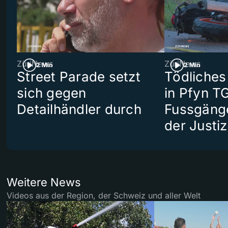
ZüriNews
ZüriNews
2 Min
2 Min
Street Parade setzt
Tödliches
sich gegen
in Pfyn TG
Detailhändler durch
Fussgäng
der Justiz
Weitere News
Videos aus der Region, der Schweiz und aller Welt