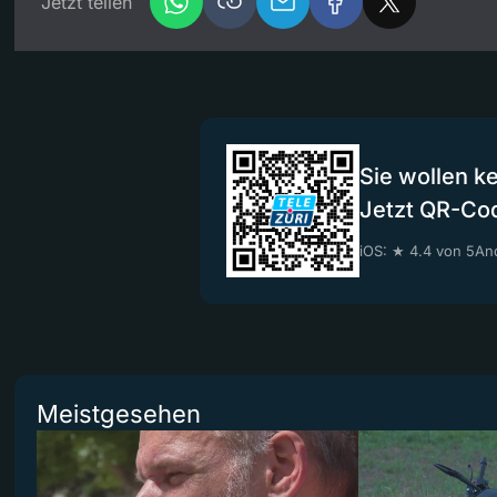
Jetzt teilen
Sie wollen k
Jetzt QR-Co
iOS: ★ 4.4 von 5
And
Meistgesehen