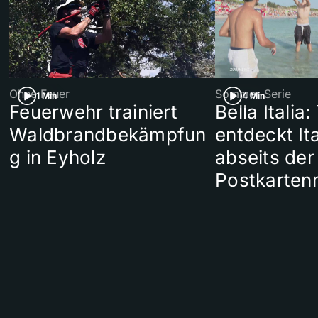
Ohne Feuer
Sommer-Serie
1 Min
4 Min
Feuerwehr trainiert
Bella Italia:
Waldbrandbekämpfun
entdeckt Ita
g in Eyholz
abseits der
Postkarten