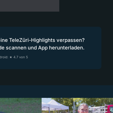
eine TeleZüri-Highlights verpassen?
de scannen und App herunterladen.
roid: ★ 4.7 von 5