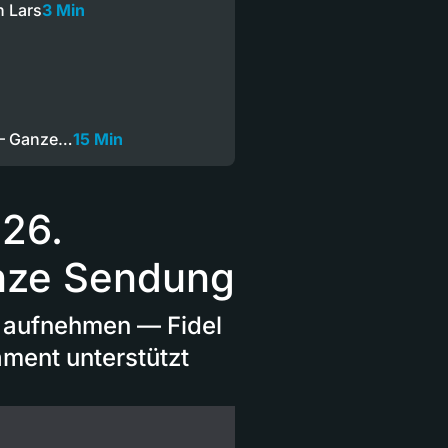
n Lars
3 Min
 — Ganze…
15 Min
26.
nze Sendung
ge aufnehmen — Fidel
ament unterstützt