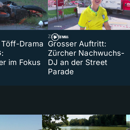
ZüriNews
3 Min
 Töff-Drama
Grosser Auftritt:
:
Zürcher Nachwuchs-
er im Fokus
DJ an der Street
Parade