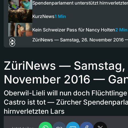
Spendenparlament unterstützt hirnverletzte
KurzNews
1 Min
Kein Schweizer Pass für Nancy Holten
2 Min
ZüriNews — Samstag, 26. November 2016
ZüriNews — Samstag, 
November 2016 — Ga
Oberwil-Lieli will nun doch Flüchtlin
Castro ist tot — Zürcher Spendenparl
hirnverletzten Lars