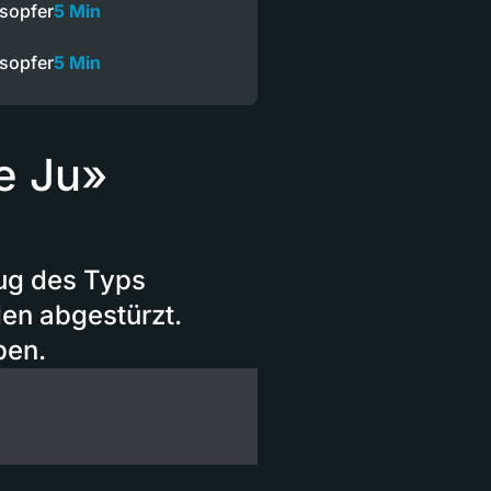
esopfer
5 Min
esopfer
5 Min
e Ju»
ug des Typs
den abgestürzt.
ben.