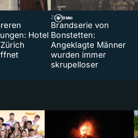
ZüriNews
3 Min
reren
Brandserie von
ungen: Hotel
Bonstetten:
 Zürich
Angeklagte Männer
ffnet
wurden immer
skrupelloser