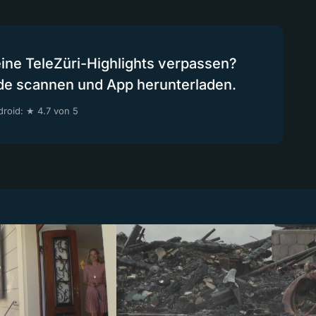
eine TeleZüri-Highlights verpassen?
de scannen und App herunterladen.
roid: ★ 4.7 von 5