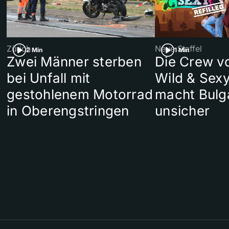
Zürich
Neue Staffel
2 Min
1 Min
Zwei Männer sterben
Die Crew v
bei Unfall mit
Wild & Sexy
gestohlenem Motorrad
macht Bulg
in Oberengstringen
unsicher