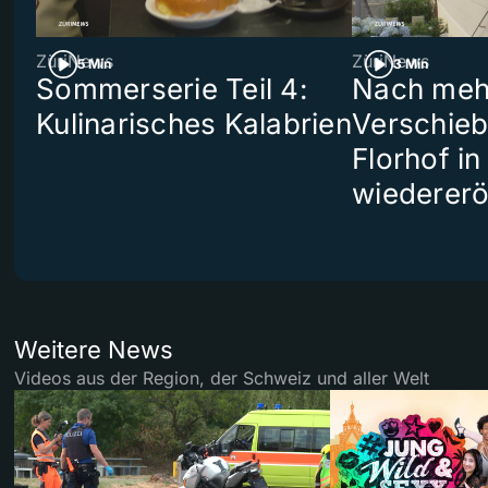
ZüriNews
ZüriNews
5 Min
3 Min
Sommerserie Teil 4:
Nach meh
Kulinarisches Kalabrien
Verschieb
Florhof in
wiedererö
Weitere News
Videos aus der Region, der Schweiz und aller Welt