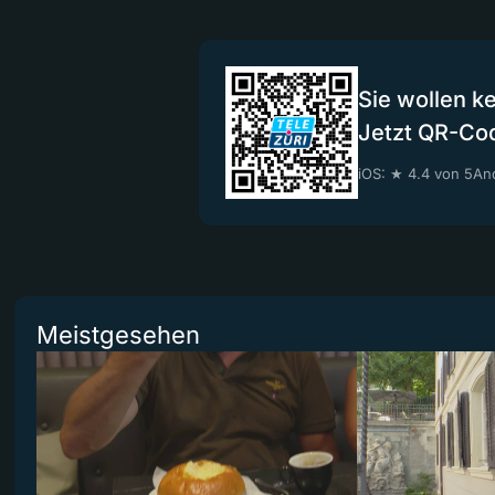
Sie wollen k
Jetzt QR-Co
iOS: ★ 4.4 von 5
And
Meistgesehen