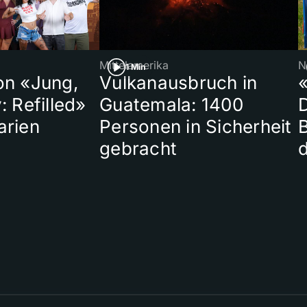
Mittelamerika
N
1 Min
on «Jung,
Vulkanausbruch in
«
: Refilled»
Guatemala: 1400
arien
Personen in Sicherheit
gebracht